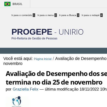
BRASIL
Ir para o conteúdo
1
Ir para o menu
2
Ir para a Busca
3
Ir para o rodapé
4
- UNIRIO
PROGEPE
Pró-Reitoria de Gestão de Pessoas
Você está aqui:
/
Avaliação de Desempenho d
Página Inicial
novembro
Avaliação de Desempenho dos ser
termina no dia 25 de novembro
por
Graziella Felix
—
última modificação
18/11/2022 10h