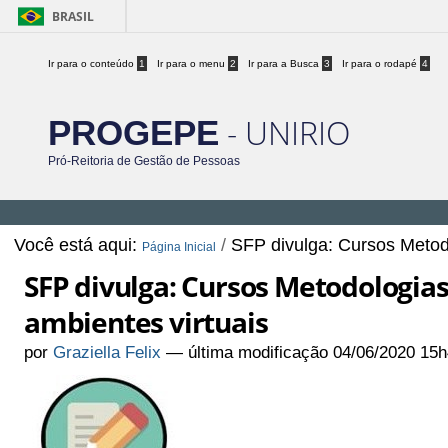
BRASIL
Ir para o conteúdo
1
Ir para o menu
2
Ir para a Busca
3
Ir para o rodapé
4
- UNIRIO
PROGEPE
Pró-Reitoria de Gestão de Pessoas
Você está aqui:
/
SFP divulga: Cursos Metodo
Página Inicial
SFP divulga: Cursos Metodologias
ambientes virtuais
por
Graziella Felix
—
última modificação
04/06/2020 15h