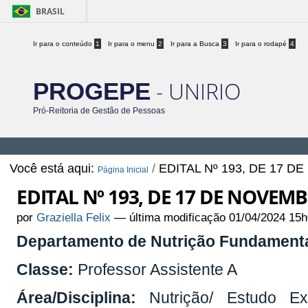
BRASIL
Ir para o conteúdo
1
Ir para o menu
2
Ir para a Busca
3
Ir para o rodapé
4
- UNIRIO
PROGEPE
Pró-Reitoria de Gestão de Pessoas
Você está aqui:
/
EDITAL Nº 193, DE 17 
Página Inicial
EDITAL Nº 193, DE 17 DE NOVEM
por
Graziella Felix
—
última modificação
01/04/2024 15h
Departamento de Nutrição Fundament
Classe:
Professor Assistente A
Área/Disciplina:
Nutrição/ Estudo Ex