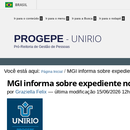
BRASIL
Ir para o conteúdo
1
Ir para o menu
2
Ir para a Busca
3
Ir para o rodapé
4
- UNIRIO
PROGEPE
Pró-Reitoria de Gestão de Pessoas
Você está aqui:
/
MGI informa sobre expedien
Página Inicial
MGI informa sobre expediente nos
por
Graziella Felix
—
última modificação
15/06/2026 12h