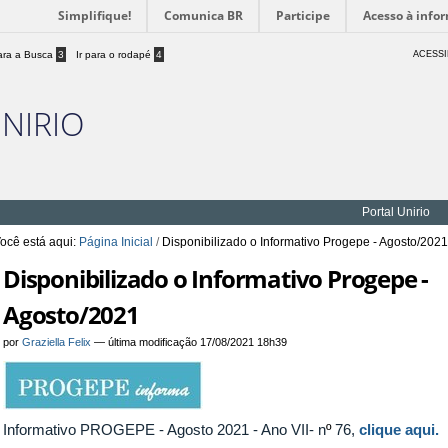
Simplifique!
Comunica BR
Participe
Acesso à info
para a Busca
3
Ir para o rodapé
4
ACESSI
UNIRIO
Portal Unirio
ocê está aqui:
Página Inicial
/
Disponibilizado o Informativo Progepe - Agosto/202
Disponibilizado o Informativo Progepe -
Agosto/2021
por
Graziella Felix
—
última modificação
17/08/2021 18h39
Informativo PROGEPE - Agosto 2021 - Ano VII- n
º
76,
clique aqui.