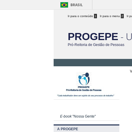
BRASIL
Ir para o conteúdo
1
Ir para o menu
2
Ir 
- 
PROGEPE
Pró-Reitoria de Gestão de Pessoas
V
E-book
"Nossa Gente"
A PROGEPE