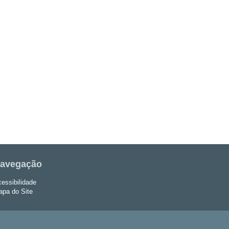
avegação
essibilidade
pa do Site