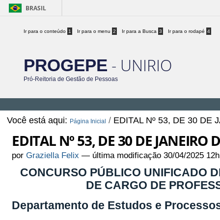
BRASIL
Ir para o conteúdo
1
Ir para o menu
2
Ir para a Busca
3
Ir para o rodapé
4
- UNIRIO
PROGEPE
Pró-Reitoria de Gestão de Pessoas
Você está aqui:
/
EDITAL Nº 53, DE 30 DE
Página Inicial
EDITAL Nº 53, DE 30 DE JANEIRO 
por
Graziella Felix
—
última modificação
30/04/2025 12h
CONCURSO PÚBLICO UNIFICADO DE
DE CARGO DE PROFESS
Departamento de Estudos e Processo