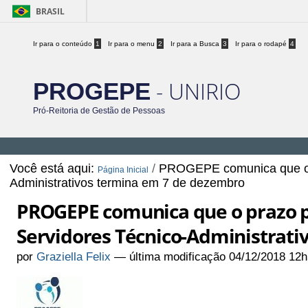
BRASIL
Ir para o conteúdo
1
Ir para o menu
2
Ir para a Busca
3
Ir para o rodapé
4
- UNIRIO
PROGEPE
Pró-Reitoria de Gestão de Pessoas
Você está aqui:
/
PROGEPE comunica que o p
Página Inicial
Administrativos termina em 7 de dezembro
PROGEPE comunica que o prazo 
Servidores Técnico-Administrat
por
Graziella Felix
—
última modificação
04/12/2018 12h