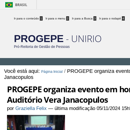
BRASIL
Ir para o conteúdo
1
Ir para o menu
2
Ir para a Busca
3
Ir para o rodapé
4
- UNIRIO
PROGEPE
Pró-Reitoria de Gestão de Pessoas
Você está aqui:
/
PROGEPE organiza evento 
Página Inicial
Janacopulos
PROGEPE organiza evento em ho
Auditório Vera Janacopulos
por
Graziella Felix
—
última modificação
05/11/2024 15h