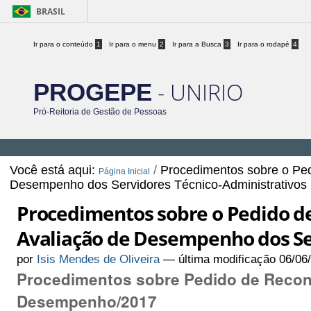
BRASIL
Ir para o conteúdo
1
Ir para o menu
2
Ir para a Busca
3
Ir para o rodapé
4
- UNIRIO
PROGEPE
Pró-Reitoria de Gestão de Pessoas
Você está aqui:
/
Procedimentos sobre o Ped
Página Inicial
Desempenho dos Servidores Técnico-Administrativos
Procedimentos sobre o Pedido de
Avaliação de Desempenho dos Se
por
Isis Mendes de Oliveira
—
última modificação
06/06
Procedimentos sobre Pedido de Recons
Desempenho/2017