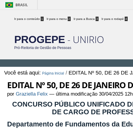
BRASIL
Ir para o conteúdo
1
Ir para o menu
2
Ir para a Busca
3
Ir para o rodapé
4
- UNIRIO
PROGEPE
Pró-Reitoria de Gestão de Pessoas
Você está aqui:
/
EDITAL Nº 50, DE 26 DE
Página Inicial
EDITAL Nº 50, DE 26 DE JANEIRO 
por
Graziella Felix
—
última modificação
30/04/2025 12h
CONCURSO PÚBLICO UNIFICADO DE
DE CARGO DE PROFESS
Departamento de Fundamentos da Ed