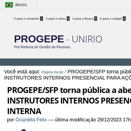
BRASIL
Ir para o conteúdo
1
Ir para o menu
2
Ir para a Busca
3
Ir para o rodapé
4
- UNIRIO
PROGEPE
Pró-Reitoria de Gestão de Pessoas
Você está aqui:
/
PROGEPE/SFP torna públic
Página Inicial
INSTRUTORES INTERNOS PRESENCIAL PARA AÇ
PROGEPE/SFP torna pública a abe
INSTRUTORES INTERNOS PRESEN
INTERNA
por
Graziella Felix
—
última modificação
29/12/2023 17h