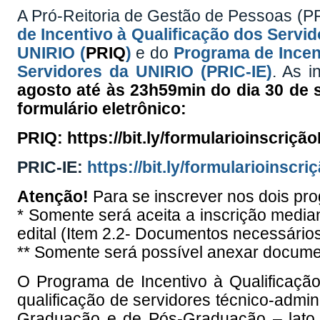
A Pró-Reitoria de Gestão de Pessoas (P
de Incentivo à Qualificação dos Serv
UNIRIO (
PRIQ
)
e do
Programa de Incen
Servidores da UNIRIO (PRIC-IE)
. As i
agosto
até às
23h59min do
dia 30 de 
formulário eletrônico:
PRIQ:
https://bit.ly/formularioinscriç
PRIC-IE:
https://bit.ly/formularioinsc
Atenção!
Para se inscrever nos dois pr
* Somente será aceita a inscrição medi
edital (Item 2.2- Documentos necessários 
** Somente será possível anexar docum
O
Programa de Incentivo à Qualificaçã
qualificação de servidores técnico-adm
Graduação e de Pós-Graduação –
lat