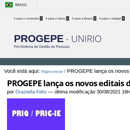
BRASIL
Ir para o conteúdo
1
Ir para o menu
2
Ir para a Busca
3
Ir para o rodapé
4
- UNIRIO
PROGEPE
Pró-Reitoria de Gestão de Pessoas
Você está aqui:
/
PROGEPE lança os novos e
Página Inicial
PROGEPE lança os novos editais d
por
Graziella Felix
—
última modificação
30/08/2021 16h