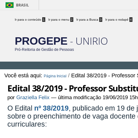
BRASIL
Ir para o conteúdo
1
Ir para o menu
2
Ir para a Busca
3
Ir para o rodapé
4
- UNIRIO
PROGEPE
Pró-Reitoria de Gestão de Pessoas
Você está aqui:
/
Edital 38/2019 - Professor 
Página Inicial
Edital 38/2019 - Professor Substit
por
Graziella Felix
—
última modificação
19/06/2019 15h
O Edital
nº 38/2019
, publicado em 19 de 
sobre o preenchimento de vaga docente 
curriculares: