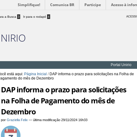
Simplifique!
Comunica BR
Participe
Acesso à info
para a Busca
3
Ir para o rodapé
4
ACESSI
UNIRIO
Portal Unirio
ocê está aqui:
Página Inicial
/
DAP informa o prazo para solicitações na Folha de
agamento do mês de Dezembro
DAP informa o prazo para solicitações
na Folha de Pagamento do mês de
Dezembro
por
Graziella Felix
—
última modificação
29/11/2024 16h33