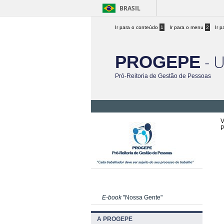
BRASIL
Ir para o conteúdo
1
Ir para o menu
2
Ir 
- 
PROGEPE
Pró-Reitoria de Gestão de Pessoas
V
P
E-book
"Nossa Gente"
A PROGEPE