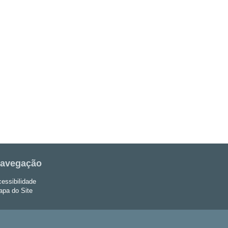
avegação
essibilidade
pa do Site