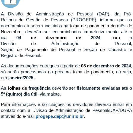
A Divisão
de
Administração
de
Pessoal (DAP), da Pró-
Reitoria
de
Gestão
de
Pessoas (PROGEPE), informa que os
documentos a serem incluídos na
folha
de
pagamento
do
mês
de
Novembro
, deverão ser encaminhados impreterivelmente até o
dia
04
de dezembro
de
2024
,
para
a
Divisão
de
Administração
de
Pessoal,
Seção
de
Pagamento
de
Pessoal e Seção
de
Cadastro e
Registro
de
Pessoal.
As documentações entregues a partir de
05 de
dezembro
de
2024
,
só serão processadas na próxima
folha
de
pagamento
, ou seja,
em
janeiro
/2025.
As
folhas
de
frequência
deverão ser
fisicamente enviadas até o
5º (quinto) dia útil
, via malote.
Para
informações e solicitações os servidores deverão entrar em
contato com a Divisão
de
Administração
de
Pessoal/DAP/DGPA
através
do
e-mail
progepe.dap@unirio.br
.