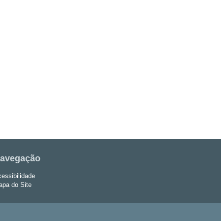
avegação
essibilidade
pa do Site