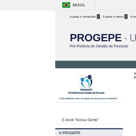
BRASIL
Ir para o conteúdo
1
Ir para o menu
2
Ir 
- 
PROGEPE
Pró-Reitoria de Gestão de Pessoas
V
P
E-book
"Nossa Gente"
A PROGEPE