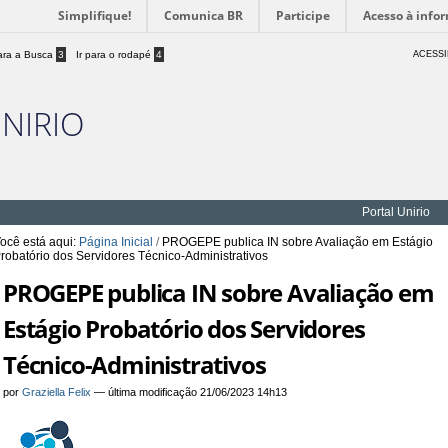
Simplifique!
Comunica BR
Participe
Acesso à info
para a Busca
3
Ir para o rodapé
4
ACESSI
UNIRIO
Portal Unirio
ocê está aqui:
Página Inicial
/
PROGEPE publica IN sobre Avaliação em Estágio
robatório dos Servidores Técnico-Administrativos
PROGEPE publica IN sobre Avaliação em
Estágio Probatório dos Servidores
Técnico-Administrativos
por
Graziella Felix
—
última modificação
21/06/2023 14h13