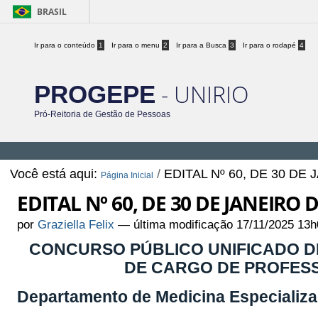
BRASIL
Ir para o conteúdo
1
Ir para o menu
2
Ir para a Busca
3
Ir para o rodapé
4
- UNIRIO
PROGEPE
Pró-Reitoria de Gestão de Pessoas
Você está aqui:
/
EDITAL Nº 60, DE 30 DE
Página Inicial
EDITAL Nº 60, DE 30 DE JANEIRO 
por
Graziella Felix
—
última modificação
17/11/2025 13h
CONCURSO PÚBLICO UNIFICADO DE
DE CARGO DE PROFESS
Departamento de Medicina Especializ