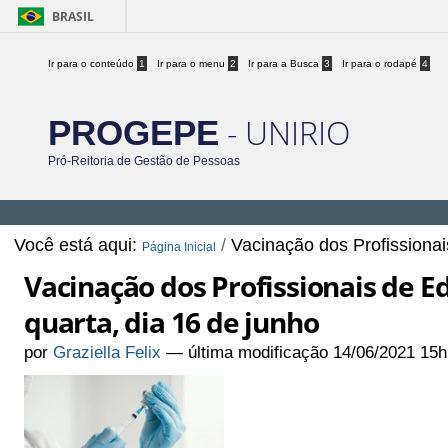
BRASIL
Ir para o conteúdo
1
Ir para o menu
2
Ir para a Busca
3
Ir para o rodapé
4
- UNIRIO
PROGEPE
Pró-Reitoria de Gestão de Pessoas
Você está aqui:
/
Vacinação dos Profissionai
Página Inicial
Vacinação dos Profissionais de E
quarta, dia 16 de junho
por
Graziella Felix
—
última modificação
14/06/2021 15h