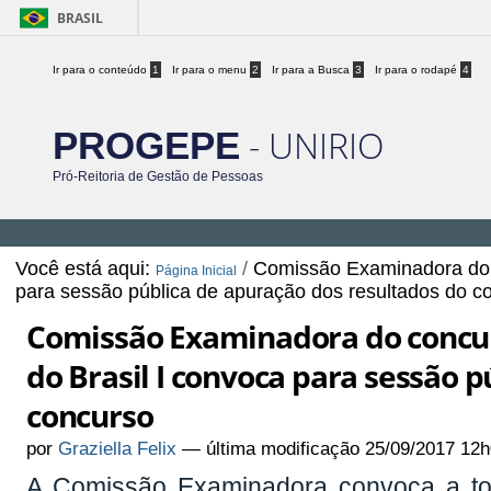
BRASIL
Ir para o conteúdo
1
Ir para o menu
2
Ir para a Busca
3
Ir para o rodapé
4
- UNIRIO
PROGEPE
Pró-Reitoria de Gestão de Pessoas
Você está aqui:
/
Comissão Examinadora do c
Página Inicial
para sessão pública de apuração dos resultados do c
Comissão Examinadora do concurs
do Brasil I convoca para sessão 
concurso
por
Graziella Felix
—
última modificação
25/09/2017 12h
A Comissão Examinadora convoca a to