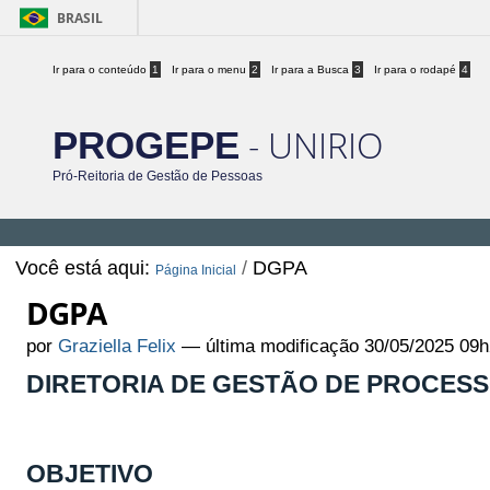
BRASIL
Ir para o conteúdo
1
Ir para o menu
2
Ir para a Busca
3
Ir para o rodapé
4
- UNIRIO
PROGEPE
Pró-Reitoria de Gestão de Pessoas
Você está aqui:
/
DGPA
Página Inicial
DGPA
por
Graziella Felix
—
última modificação
30/05/2025 09h
DIRETORIA DE GESTÃO DE PROCESS
OBJETIVO