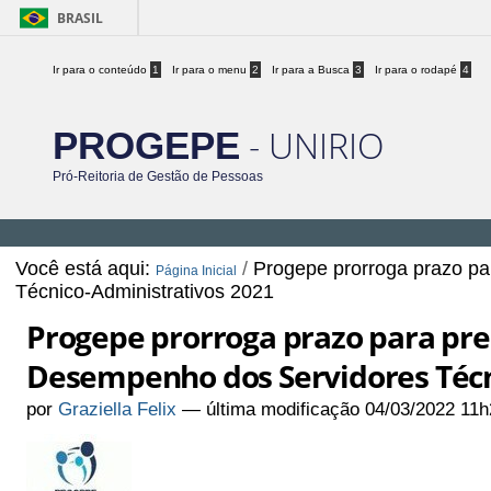
BRASIL
Ir para o conteúdo
1
Ir para o menu
2
Ir para a Busca
3
Ir para o rodapé
4
- UNIRIO
PROGEPE
Pró-Reitoria de Gestão de Pessoas
Você está aqui:
/
Progepe prorroga prazo p
Página Inicial
Técnico-Administrativos 2021
Progepe prorroga prazo para pr
Desempenho dos Servidores Técn
por
Graziella Felix
—
última modificação
04/03/2022 11h