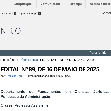
Simplifique!
Comunica BR
Participe
Acesso à info
para a Busca
3
Ir para o rodapé
4
ACESSI
UNIRIO
Portal Unirio
ocê está aqui:
Página Inicial
/
EDITAL Nº 89, DE 16 DE MAIO DE 2025
EDITAL Nº 89, DE 16 DE MAIO DE 2025
por
Graziella Felix
—
última modificação
18/09/2025 08h39
Departamento de Fundamentos em Ciências Jurídicas,
Políticas e da Administração
Classe:
Professor Assistente