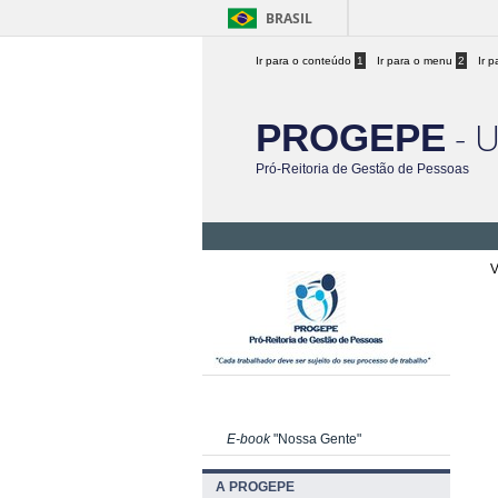
BRASIL
Ir para o conteúdo
1
Ir para o menu
2
Ir 
- 
PROGEPE
Pró-Reitoria de Gestão de Pessoas
V
E-book
"Nossa Gente"
A PROGEPE