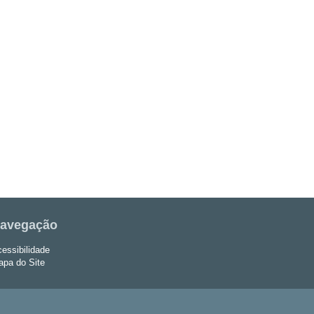
avegação
essibilidade
pa do Site