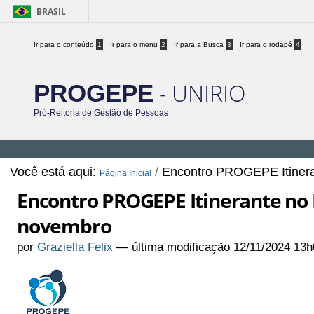
BRASIL
Ir para o conteúdo
1
Ir para o menu
2
Ir para a Busca
3
Ir para o rodapé
4
- UNIRIO
PROGEPE
Pró-Reitoria de Gestão de Pessoas
Você está aqui:
/
Encontro PROGEPE Itinera
Página Inicial
Encontro PROGEPE Itinerante no
novembro
por
Graziella Felix
—
última modificação
12/11/2024 13h