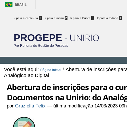
BRASIL
Ir para o conteúdo
1
Ir para o menu
2
Ir para a Busca
3
Ir para o rodapé
4
- UNIRIO
PROGEPE
Pró-Reitoria de Gestão de Pessoas
Você está aqui:
/
Abertura de inscrições pa
Página Inicial
Analógico ao Digital
Abertura de inscrições para o cu
Documentos na Unirio: do Analógi
por
Graziella Felix
—
última modificação
14/03/2023 09h