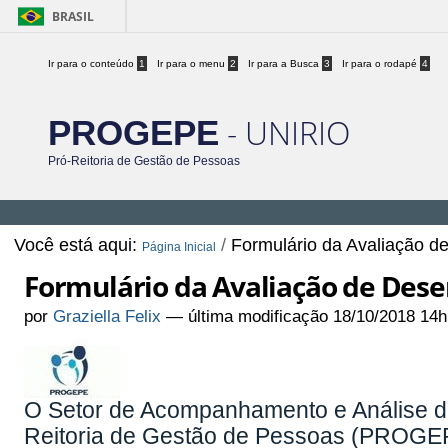
BRASIL
Ir para o conteúdo
1
Ir para o menu
2
Ir para a Busca
3
Ir para o rodapé
4
- UNIRIO
PROGEPE
Pró-Reitoria de Gestão de Pessoas
Você está aqui:
/
Formulário da Avaliação 
Página Inicial
Formulário da Avaliação de Des
por
Graziella Felix
—
última modificação
18/10/2018 14h
O Setor de Acompanhamento e Análise d
Reitoria de Gestão de Pessoas (PROGEPE