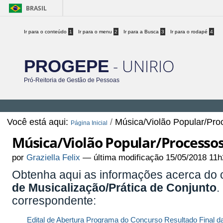
BRASIL
Ir para o conteúdo
1
Ir para o menu
2
Ir para a Busca
3
Ir para o rodapé
4
- UNIRIO
PROGEPE
Pró-Reitoria de Gestão de Pessoas
Você está aqui:
/
Música/Violão Popular/Pro
Página Inicial
Música/Violão Popular/Processos
por
Graziella Felix
—
última modificação
15/05/2018 11h
Obtenha aqui as informações acerca do
de Musicalização/Prática de Conjunto
.
correspondente:
Edital de Abertura
Programa do Concurso
Resultado Final d