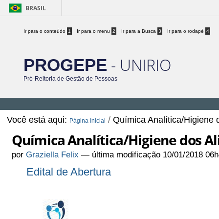
BRASIL
Ir para o conteúdo
1
Ir para o menu
2
Ir para a Busca
3
Ir para o rodapé
4
- UNIRIO
PROGEPE
Pró-Reitoria de Gestão de Pessoas
Você está aqui:
/
Química Analítica/Higiene 
Página Inicial
Química Analítica/Higiene dos A
por
Graziella Felix
—
última modificação
10/01/2018 06h
Edital de Abertura