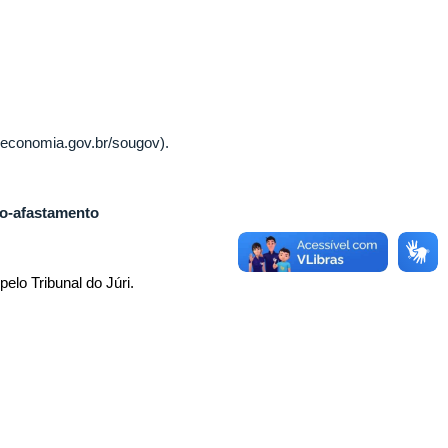
v.economia.gov.br/sougov
).
-o-afastamento
lo Tribunal do Júri.