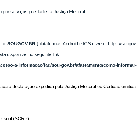
por serviços prestados à Justiça Eleitoral.
o no
SOUGOV.BR
(plataformas Android e IOS e
web
-
https://sougo
tá disponível no seguinte link:
/acesso-a-informacao/faq/sou-gov.br/afastamento/como-informar
a declaração expedida pela Justiça Eleitoral ou Certidão emitida pe
Pessoal (SCRP)