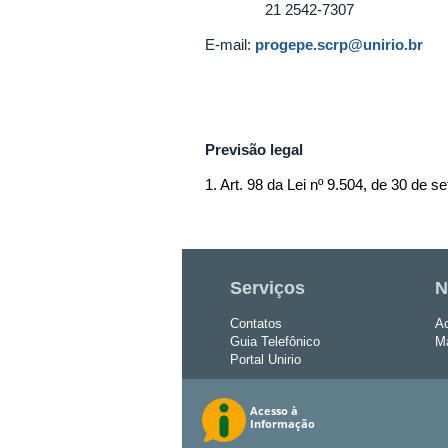
21 2542-7307
E-mail:
progepe.scrp@unirio.br
Previsão legal
1. Art. 98 da Lei nº 9.504, de 30 de 
Serviços
N
Contatos
Ac
Guia Telefônico
Ma
Portal Unirio