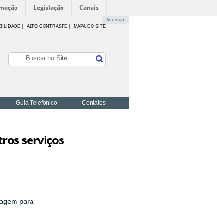
rmação
Legislação
Canais
Acessar
BILIDADE
|
ALTO CONTRASTE |
MAPA DO SITE
Guia Telefônico
Contatos
tros serviços
ntagem para