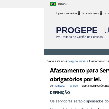
BRASIL
Ir para o conteúdo
1
Ir para o menu
2
Ir 
- 
PROGEPE
Pró-Reitoria de Gestão de Pessoas
Você está aqui:
Página Inicial
/
Afastamento par
Afastamento para Servir
obrigatórios por lei.
por
Tathiana T. Tavares
—
última modificação
26/
DEFINIÇÃO
Os servidores serão dispensados do 