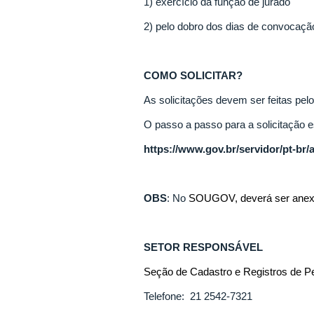
1) exercício da função de jurado
2) pelo dobro dos dias de convocação 
COMO SOLICITAR?
As solicitações devem ser feitas pel
O passo a passo para a solicitação es
https://www.gov.br/servidor/pt-br
OBS
: No
SOUGOV, deverá ser anexada 
SETOR RESPONSÁVEL
Seção de Cadastro e Registros de 
Telefone: 21 2542-7321