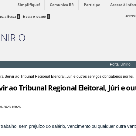
Simplifique!
Comunica BR
Participe
Acesso à info
para a Busca
3
Ir para o rodapé
4
ACESSI
UNIRIO
Portal Unirio
a Servir ao Tribunal Regional Eleitoral, Júri e outros serviços obrigatórios por lei.
 ao Tribunal Regional Eleitoral, Júri e ou
01/2023 16h26
trabalho, sem prejuízo do salário, vencimento ou qualquer outra va