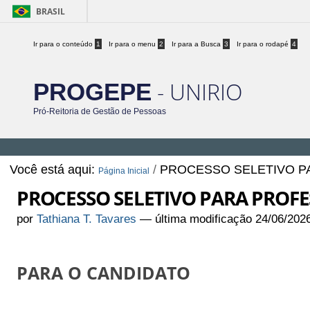
BRASIL
Ir para o conteúdo
1
Ir para o menu
2
Ir para a Busca
3
Ir para o rodapé
4
- UNIRIO
PROGEPE
Pró-Reitoria de Gestão de Pessoas
Você está aqui:
/
PROCESSO SELETIVO P
Página Inicial
PROCESSO SELETIVO PARA PROFE
por
Tathiana T. Tavares
—
última modificação
24/06/202
PARA O CANDIDATO