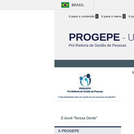
BRASIL
Ir para o conteúdo
1
Ir para o menu
2
Ir 
- 
PROGEPE
Pró-Reitoria de Gestão de Pessoas
V
E-book
"Nossa Gente"
A PROGEPE