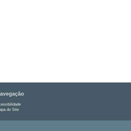
avegação
essibilidade
pa do Site