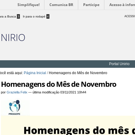
Simplifique!
Comunica BR
Participe
Acesso à info
para a Busca
3
Ir para o rodapé
4
ACESSI
UNIRIO
Portal Unirio
ocê está aqui:
Página Inicial
/
Homenagens do Mês de Novembro
Homenagens do Mês de Novembro
por
Graziella Felix
—
última modificação
03/11/2021 10h44