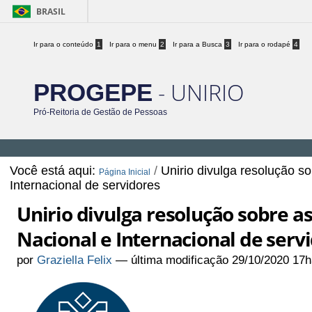
BRASIL
Ir para o conteúdo
1
Ir para o menu
2
Ir para a Busca
3
Ir para o rodapé
4
- UNIRIO
PROGEPE
Pró-Reitoria de Gestão de Pessoas
Você está aqui:
/
Unirio divulga resolução 
Página Inicial
Internacional de servidores
Unirio divulga resolução sobre 
Nacional e Internacional de serv
por
Graziella Felix
—
última modificação
29/10/2020 17h