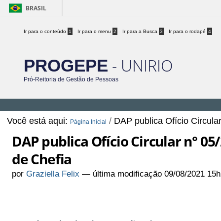
BRASIL
Ir para o conteúdo
1
Ir para o menu
2
Ir para a Busca
3
Ir para o rodapé
4
- UNIRIO
PROGEPE
Pró-Reitoria de Gestão de Pessoas
Você está aqui:
/
DAP publica Ofício Circula
Página Inicial
DAP publica Ofício Circular n° 0
de Chefia
por
Graziella Felix
—
última modificação
09/08/2021 15h