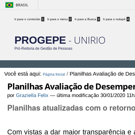
BRASIL
Ir para o conteúdo
1
Ir para o menu
2
Ir para a Busca
3
Ir para o rodapé
4
- UNIRIO
PROGEPE
Pró-Reitoria de Gestão de Pessoas
Você está aqui:
/
Planilhas Avaliação de D
Página Inicial
Planilhas Avaliação de Desempe
por
Graziella Felix
—
última modificação
30/01/2020 11h
Planilhas atualizadas com o retor
Com vistas a dar maior transparência e