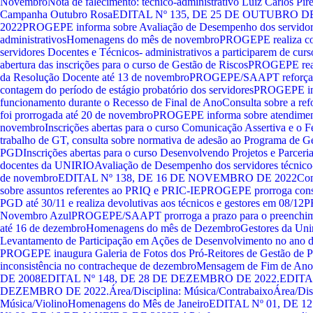
Novembro
Nota de falecimento: técnico-administrativo Luiz Carlos Pir
Campanha Outubro Rosa
EDITAL Nº 135, DE 25 DE OUTUBRO DE
2022
PROGEPE informa sobre Avaliação de Desempenho dos servidore
administrativos
Homenagens do mês de novembro
PROGEPE realiza cons
servidores Docentes e Técnicos- administrativos a participarem de curso
abertura das inscrições para o curso de Gestão de Riscos
PROGEPE reali
da Resolução Docente até 13 de novembro
PROGEPE/SAAPT reforça alt
contagem do período de estágio probatório dos servidores
PROGEPE inf
funcionamento durante o Recesso de Final de Ano
Consulta sobre a re
foi prorrogada até 20 de novembro
PROGEPE informa sobre atendimento
novembro
Inscrições abertas para o curso Comunicação Assertiva e o 
trabalho de GT, consulta sobre normativa de adesão ao Programa de 
PGD
Inscrições abertas para o curso Desenvolvendo Projetos e Parceria
docentes da UNIRIO
Avaliação de Desempenho dos servidores técnico-
de novembro
EDITAL Nº 138, DE 16 DE NOVEMBRO DE 2022
Com
sobre assuntos referentes ao PRIQ e PRIC-IE
PROGEPE prorroga consul
PGD até 30/11 e realiza devolutivas aos técnicos e gestores em 08/12
P
Novembro Azul
PROGEPE/SAAPT prorroga a prazo para o preenchim
até 16 de dezembro
Homenagens do mês de Dezembro
Gestores da Uni
Levantamento de Participação em Ações de Desenvolvimento no ano de
PROGEPE inaugura Galeria de Fotos dos Pró-Reitores de Gestão de P
inconsistência no contracheque de dezembro
Mensagem de Fim de Ano
DE 2008
EDITAL Nº 148, DE 28 DE DEZEMBRO DE 2022.
EDITAL
DEZEMBRO DE 2022.
Área/Disciplina: Música/Contrabaixo
Área/Dis
Música/Violino
Homenagens do Mês de Janeiro
EDITAL Nº 01, DE 1