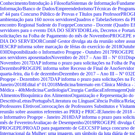
Conhecimento/Introdução à Filosofia
Sistemas de Informação/Fundamen
Informação/Banco de Dados/Empreendedorismo/Técnicas de Program
nº 44 para Concurso Público de Provas e Títulos para Professor
PROGEP
ambientação para 160 novos servidores
Quadros e Tabelas
Setores da
encontro Regional Sudeste do Forgepe
Concurso - Docente (Quadro Ef
servidores para o evento DIA DO SERVIDOR
Leis, Decretos e Portari
solicitações na Folha de Pagamento do mês de Novembro
PROGEPE rea
DIA DO SERVIDOR
Comitê Gestor divulga ata da reunião sobre ass
IE
SCRP informa sobre marcação de férias do exercício de 2018
Outubr
030
Disponibilizado o Informativo Progepe - Outubro 2017
PROGEPE o
aos servidores aposentados
Novembro de 2017 – Ano III – Nº 031
Disp
Novembro 2017
DAP informa o prazo para solicitações na Folha de P
Dezembro
PROGEPE informa sobre Recesso de Final de Ano
Servidor
quarta-feira, dia 6 de dezembro
Dezembro de 2017 – Ano III – Nº 032
D
Progepe - Dezembro 2017
DAP informa o prazo para solicitações na 
Janeiro/2018
Edital nº 01/2018
Medicina/Internato em Clínica Médica -
Médica - 40h
Medicina/Cardiologia/Cirurgia Cardíaca
Enfermagem
Quím
Alimentos/Bioquímica dos Alimentos
Organização e Representação do
Descritiva
Letras/Português/Literatura ou Línguas
Ciência Política/Rela
Professores Efetivos
Convocações de Professores Substitutos e Visitant
reunião sobre assuntos referentes ao PRIQ e PRIC-IE
Janeiro de 2018 
o Informativo Progepe - Janeiro 2018
DAP informa o prazo para solici
mês de Fevereiro
Avaliaçao de Desempenho/2019
PROGEPE divulga Or
PROGEPE/PROAD para pagamento de GECC
SFP lança concurso de
Internacional da Mulher: uma imagem, um símbolo da luta diária de to