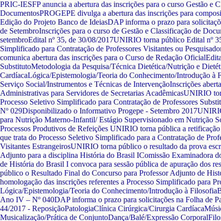
PRIC-IE
SFP anuncia a abertura das inscrições para o curso Gestão e C
Documentos
PROGEPE divulga a abertura das inscrições para composiç
Edição do Projeto Banco de Ideias
DAP informa o prazo para solicitaç
de Setembro
Inscrições para o curso de Gestão e Classificação de Doc
setembro
Edital nº 35, de 30/08/2017
UNIRIO torna público Edital nº 35
Simplificado para Contratação de Professores Visitantes ou Pesquisado
comunica abertura das inscrições para o Curso de Redação Oficial
Edit
Substituto
Metodologia da Pesquisa/Técnica Dietética/Nutrição e Dietét
Cardíaca
Lógica/Epistemologia/Teoria do Conhecimento/Introdução à F
Serviço Social/Instrumentos e Técnicas de Intervenção
Inscrições abert
Administrativas para Servidores de Secretarias Acadêmicas
UNIRIO torn
Processo Seletivo Simplificado para Contratação de Professores Substit
Nº 029
Disponibilizado o Informativo Progepe - Setembro 2017
UNIRIO 
para Nutrição Materno-Infantil/ Estágio Supervisionado em Nutrição S
Processos Produtivos de Refeições
UNIRIO torna pública a retificaç
que trata do Processo Seletivo Simplificado para a Contratação de Prof
Visitantes Estrangeiros
UNIRIO torna público o resultado da prova escr
Adjunto para a disciplina História do Brasil I
Comissão Examinadora do 
de História do Brasil I convoca para sessão pública de apuração dos re
público o Resultado Final do Concurso para Professor Adjunto de Histó
homologação das inscrições referentes a Processo Simplificado para P
Lógica/Epistemologia/Teoria do Conhecimento/Introdução à Filosofia
B
Ano IV – Nº 040
DAP informa o prazo para solicitações na Folha de 
44/2017 - Reposição
Patologia
Clínica Cirúrgica/Cirurgia Cardíaca
Músic
Musicalização/Prática de Conjunto
Dança/Balé/Expressão Corporal
Filo