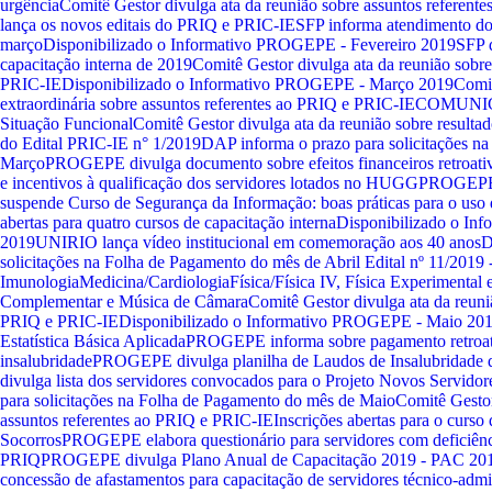
urgência
Comitê Gestor divulga ata da reunião sobre assuntos referen
lança os novos editais do PRIQ e PRIC-IE
SFP informa atendimento d
março
Disponibilizado o Informativo PROGEPE - Fevereiro 2019
SFP d
capacitação interna de 2019
Comitê Gestor divulga ata da reunião sobre
PRIC-IE
Disponibilizado o Informativo PROGEPE - Março 2019
Comit
extraordinária sobre assuntos referentes ao PRIQ e PRIC-IE
COMUNICA
Situação Funcional
Comitê Gestor divulga ata da reunião sobre resultad
do Edital PRIC-IE n° 1/2019
DAP informa o prazo para solicitações n
Março
PROGEPE divulga documento sobre efeitos financeiros retroativ
e incentivos à qualificação dos servidores lotados no HUGG
PROGEPE i
suspende Curso de Segurança da Informação: boas práticas para o uso 
abertas para quatro cursos de capacitação interna
Disponibilizado o In
2019
UNIRIO lança vídeo institucional em comemoração aos 40 anos
D
solicitações na Folha de Pagamento do mês de Abril
Edital nº 11/2019
Imunologia
Medicina/Cardiologia
Física/Física IV, Física Experimental 
Complementar e Música de Câmara
Comitê Gestor divulga ata da reuni
PRIQ e PRIC-IE
Disponibilizado o Informativo PROGEPE - Maio 20
Estatística Básica Aplicada
PROGEPE informa sobre pagamento retroati
insalubridade
PROGEPE divulga planilha de Laudos de Insalubridad
divulga lista dos servidores convocados para o Projeto Novos Servido
para solicitações na Folha de Pagamento do mês de Maio
Comitê Gestor
assuntos referentes ao PRIQ e PRIC-IE
Inscrições abertas para o curso
Socorros
PROGEPE elabora questionário para servidores com deficiên
PRIQ
PROGEPE divulga Plano Anual de Capacitação 2019 - PAC 20
concessão de afastamentos para capacitação de servidores técnico-admi