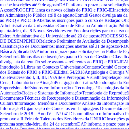
recebe inscrições até 9 de agosto
DAP informa o prazo para solicitaçõe
Agosto
PROGEPE lança os novos editais do PRIQ e PRIC-IE
Inscriçõ
na Administração Pública até 8 de agosto
Comitê Gestor divulga ata da 
ao PRIQ e PRIC-IE
Abertas as inscrições para o curso de Redação Ofici
Administrativa da Universidade
Curso de Ética na Administração Públic
quarta-feira, dia 8
Novos Servidores em Foco
Inscrições para o curso d
Esfera Administrativa da Universidade até 20 de agosto
PROCESSOS 
DE DESEMPENHO
Relatório Preliminar da Avaliação de Desempenh
Classificação de Documentos: inscrições abertas até 31 de agosto
PROGE
Básica Aplicada
DAP informa o prazo para solicitações na Folha de P
Setembro
Últimos dias de inscrições para o Curso de Gestão e Classif
divulga ata da reunião sobre assuntos referentes ao PRIQ e PRIC-IE
Ab
Introdução à Libras no Contexto Universitário
Contatos
Comitê Gestor di
dos Editais do PRIQ e PRIC-IE
Edital 54/2018
Angiologia e Cirurgia V
Coletiva
Desenho I, II, III, IV/Arte e Percepção Visual
Interpretação Tea
Cena; Laboratório de Atuação
Pedagogia do Teatro/Metodologia do Ens
Supervisionado
Estudos em Informação e Tecnologia/Tecnologias da I
Automação/Redes e Sistemas de Informação/Tecnologia de Reproduç
Documentos/Técnicas de Recuperação e Disseminação da Informação
Cultura/Informação, Memória e Documento/ Análise da Informação/ In
Informação/Organização de Conceitos em Linguagens Documentárias
Setembro de 2018 – Ano IV – Nº 041
Disponibilizado o Informativo P
promove a II Feira de Talentos dos Servidores da UNIRIO
Inscrições p
próxima segunda-feira, dia 24 de setembro
DAP informa o prazo para s