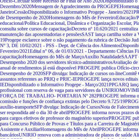
Ofício-Circular sobre Recesso de Final de Ano 2020
Disponibilizado o
Dezembro/2020
Mensagem de Agradecimento da PROGEPE
Homenage
Janeiro
Cessão
Disponibilizado o Informativo Progepe - Janeiro/2021
PR
de Desempenho de 2020
Homenagens do Mês de Fevereiro
Educação/P
educacional/Política Educacional, Dinâmica e Organização Escolar, P
consulta sobre cursos de capacitação
Decreto nº 10.620/2021 centraliz
manutenção das aposentadorias e pensões
SAST lança cartilha sobre a
19
Progepe esclarece sobre o não pagamento da rubrica de Decisão Judi
Nº 3, DE 10/02/2021 - PSS - Dept. de Ciência dos Alimentos
Disponibi
Fevereiro/2021
Edital n° 06, de 01/03/2021 - Departamento Ciências Fi
capacitação
Homenagens do Mês de Março
Auxílio Natalidade
SAAPT di
Desempenho 2020 dos servidores técnico-administrativos
Avaliação d
anual de rendimentos já está disponível
PROGEPE publica Ofício-circu
Desempenho de 2020
SFP divulga: Indicação de cursos on-line
Comitê G
assuntos referentes ao PRIQ e PRIC-IE
PROGEPE lança novos editais
IE
Disponibilizado o Informativo Progepe - Março/2021
PPGARQ lança e
profissional com reserva de vaga para servidores da UNIRIO
MOVIM
FORÇA DE TRABALHO- PORTARIA Nº 282
PROGEPE informa o r
comissão e funções de confiança extintas pelo Decreto 9.725/19
PROGEP
auxílio-transporte
SFP divulga: Indicação de Cursos
Nota de Faleciment
ser respondida até o dia 30 de abril
PROGEPE informa novos prazos de 
para cargos efetivos de professor do magistério superior
PROGEPE publi
para Concurso Público de Provas e Títulos para a Carreira de Magistéri
Assistente e Auxiliar
Homenagens do Mês de Abril
PROGEPE informa so
bancários
UNIRIO renova com a administradora de planos de saúde Al