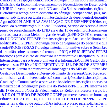
Unirio e seus espaços democráticos
Progepe informa sobre instabilidad
Ministério da Economia
Levantamento de Necessidades de Desenvolv
UNIRIO devem preencher o LND até o dia 5 de setembro
Inscrições a
Eletrônicas
Licença por falecimento do cônjuge, companheiro, pais, madr
menor sob guarda ou tutela e irmãos
Cadastro de dependentes
Disponibi
Agosto2022
PLANILHAS AVALIAÇÃO DE DESEMPENHO
Inscri
Social da Administração Pública: Ouvidoria, Serviço de Acesso à Info
prazo de preenchimento do LND até o dia 13 de setembro
Homenagens 
abertas para o curso Metodologias de Avaliação
PROGEPE se reúne com
do HUGG
PROGEPE/SFP abre inscrições para Análise e Melhoria de 
Médicos
PROGEPE/SFP divulga curso de Segurança do paciente e qual
saúde
PROGEPE/SAST divulga material informativo sobre o Setembr
da reunião sobre assuntos referentes ao PRIQ e PRIC-IE
PROGEPE/SFP 
inscrições para o curso de Processo Administrativo Disciplinar
UNIRIO d
Internacional para o Acesso Universal à Informação
Comitê Gestor divu
referentes ao PRIQ e PRIC-IE
EDITAL Nº 131, DE 29 DE SETEMB
o curso de Direito Administrativo
Homenagens do Mês de Outubro
Aber
Gestão de Desempenho e Desenvolvimento de Pessoas
Curso Redação of
administrativa da universidade está com inscrições abertas
Inscrição pa
Graduação
Comunicação assertiva e não-violenta: inscrições abertas pa
terceirizados
Homenagem pelo Dia do Professor
PROGEPE informa sobre
dia 17 de outubro
Nota de Falecimento: ex-Reitor e Professor Sergio 
18 DE OUTUBRO DE 2022
PROGEPE promove evento em homenage
Público
EDITAL Nº 134, DE 19 DE OUTUBRO DE 2022
PROGEPE i
quarta-feira, dia 26 de outubro
DAP informa o prazo para solicitações 