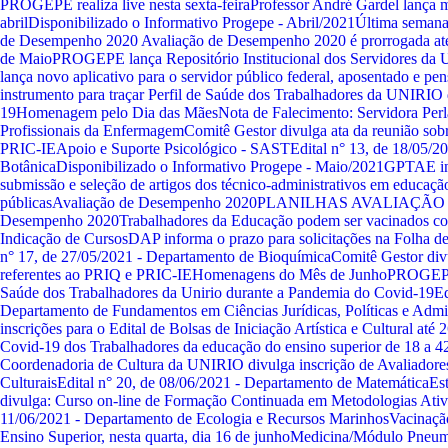
PROGEPE realiza live nesta sexta-feira
Professor André Gardel lança m
abril
Disponibilizado o Informativo Progepe - Abril/2021
Última semana
de Desempenho 2020
Avaliação de Desempenho 2020 é prorrogada at
de Maio
PROGEPE lança Repositório Institucional dos Servidores d
lança novo aplicativo para o servidor público federal, aposentado e pen
instrumento para traçar Perfil de Saúde dos Trabalhadores da UNIRI
19
Homenagem pelo Dia das Mães
Nota de Falecimento: Servidora Perl
Profissionais da Enfermagem
Comitê Gestor divulga ata da reunião sob
PRIC-IE
Apoio e Suporte Psicológico - SAST
Edital n° 13, de 18/05/2
Botânica
Disponibilizado o Informativo Progepe - Maio/2021
GPTAE in
submissão e seleção de artigos dos técnico-administrativos em educaçã
públicas
Avaliação de Desempenho 2020
PLANILHAS AVALIAÇÃO
Desempenho 2020
Trabalhadores da Educação podem ser vacinados co
Indicação de Cursos
DAP informa o prazo para solicitações na Folha 
n° 17, de 27/05/2021 - Departamento de Bioquímica
Comitê Gestor divu
referentes ao PRIQ e PRIC-IE
Homenagens do Mês de Junho
PROGEPE 
Saúde dos Trabalhadores da Unirio durante a Pandemia do Covid-19
Ed
Departamento de Fundamentos em Ciências Jurídicas, Políticas e Admi
inscrições para o Edital de Bolsas de Iniciação Artística e Cultural até 
Covid-19 dos Trabalhadores da educação do ensino superior de 18 a 42
Coordenadoria de Cultura da UNIRIO divulga inscrição de Avaliadores 
Culturais
Edital n° 20, de 08/06/2021 - Departamento de Matemática
Es
divulga: Curso on-line de Formação Continuada em Metodologias Ativ
11/06/2021 - Departamento de Ecologia e Recursos Marinhos
Vacinaçã
Ensino Superior, nesta quarta, dia 16 de junho
Medicina/Módulo Pneumo