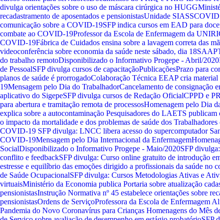
divulga orientações sobre o uso de máscara cirúrgica no HUGG
Minist
recadastramento de aposentados e pensionistas
Unidade SIASS
COVID 
comunicação sobre a COVID-19
SFP indica cursos em EAD para doce
combate ao COVID-19
Professor da Escola de Enfermagem da UNIRIO c
COVID-19
Fábrica de Cuidados ensina sobre a lavagem correta das m
videoconferência sobre economia da saúde neste sábado, dia 18
SAAPT 
do trabalho remoto
Disponibilizado o Informativo Progepe - Abril/2020
de Pessoal
SFP divulga cursos de capacitação
Publicações
Prazo para co
planos de saúde é prorrogado
Colaboração Técnica
EEAP cria materia
19
Mensagem pelo Dia do Trabalhador
Cancelamento de consignação em 
aplicativo do Sigepe
SFP divulga cursos de Redação Oficial
CPPD e PR
para abertura e tramitação remota de processos
Homenagem pelo Dia d
explica sobre a autocontaminação
Pesquisadores do LAETS publicam o
o impacto da mortalidade e dos problemas de saúde dos Trabalhadore
COVID-19
SFP divulga: LNCC libera acesso do supercomputador Sa
COVID-19
Mensagem pelo Dia Internacional da Enfermagem
Homenage
Social
Disponibilizado o Informativo Progepe - Maio/2020
SFP divulga:
conflito e feedback
SFP divulga: Curso online gratuito de introdução e
estresse e equilíbrio das emoções dirigido a profissionais da saúde n
de Saúde Ocupacional
SFP divulga: Cursos Metodologias Ativas e Ativi
virtuais
Ministério da Economia publica Portaria sobre atualização cadas
pensionistas
Instrução Normativa nº 45 estabelece orientações sobre re
pensionistas
Ordens de Serviço
Professora da Escola de Enfermagem Alf
Pandemia do Novo Coronavírus para Crianças
Homenagens do Mês de
de Serviço sobre avaliação de desempenho em estágio probatório
SFP d