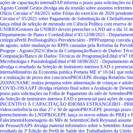
ações de capacitação interna
DAP informa o prazo para solicitações na
Agosto
Comitê Gestor divulga ata da reunião sobre assuntos referent
Ofício Circular n° 04/2021 sobre Férias do exercício de 2020 pendent
Circular n° 05/2021 sobre Pagamento de Substituição de Chefia
Homena
lança edital de seleção de mestrado em Ciência Política com reserva de
UNIRIO
Gestores da UNIRIO devem preencher o LND até o dia 31 de
Departamento de Piano e Cordas
Edital nº43 12/08/2021 - Departame
cirúrgica
Perfil Profissiográfico Previdenciário - PPP
Funpresp convida 
de agosto, sobre mudanças no RPPS causadas pela Reforma da Previd
Progepe - Agosto/2021
Ciência da Computação/Banco de Dados/ Técni
Computação/Banco de Dados/ Técnicas de Programação
Edital nº47 1
Microbiologia e Parasitologia
Edital nº48 18/08/2021 - Departamento d
divulga o resultado da Seleção de instrutores internos EAD e presencia
interna
Ministério da Economia publica Portaria ME nº 10.041 que reduz
e a realização de prova dos concursos
PROGEPE divulga Relatório Simp
2020
NUSAMC realiza pesquisa sobre alimentação de crianças e adole
COVID-19
SAAPT divulga relatório final sobre a Avaliação de Dese
prazo para solicitações na Folha de Pagamento do mês de Setembro
PRO
da Seleção de instrutores internos EAD e presencial para ações de capa
INCENTIVO À CAPACITAÇÃO IDIOMA ESTRANGEIRO - PRIC
videoconferência no dias 27 e 30 de agosto
PROGEPE prorroga prazo e 
preenchimento do LND
PROGEPE lança os novos editais do PRIQ e 
Falecimento
Homenagens do Mês de Setembro
Cibeli Reynaud assume 
de Pessoas
NAPS divulga material informativo sobre o Setembro Amar
resultado da 3ª Edição do Perfil de Saúde dos Trabalhadores da Uniri