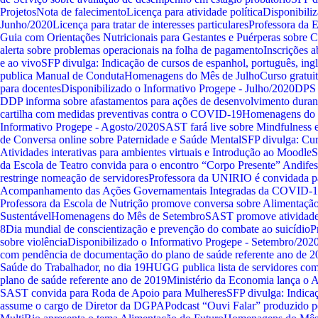
Projetos
Nota de falecimento
Licença para atividade política
Disponibili
Junho/2020
Licença para tratar de interesses particulares
Professora da 
Guia com Orientações Nutricionais para Gestantes e Puérperas sobr
alerta sobre problemas operacionais na folha de pagamento
Inscrições a
e ao vivo
SFP divulga: Indicação de cursos de espanhol, português, ingl
publica Manual de Conduta
Homenagens do Mês de Julho
Curso gratu
para docentes
Disponibilizado o Informativo Progepe - Julho/2020
DPS d
DDP informa sobre afastamentos para ações de desenvolvimento duran
cartilha com medidas preventivas contra o COVID-19
Homenagens do 
Informativo Progepe - Agosto/2020
SAST fará live sobre Mindfulness
de Conversa online sobre Paternidade e Saúde Mental
SFP divulga: Cur
Atividades interativas para ambientes virtuais e Introdução ao Moodle
S
da Escola de Teatro convida para o encontro “Corpo Presente”
Andifes
restringe nomeação de servidores
Professora da UNIRIO é convidada par
Acompanhamento das Ações Governamentais Integradas da COVID-
Professora da Escola de Nutrição promove conversa sobre Alimentaçã
Sustentável
Homenagens do Mês de Setembro
SAST promove atividade 
8
Dia mundial de conscientização e prevenção do combate ao suicídio
P
sobre violência
Disponibilizado o Informativo Progepe - Setembro/202
com pendência de documentação do plano de saúde referente ano de 2
Saúde do Trabalhador, no dia 19
HUGG publica lista de servidores co
plano de saúde referente ano de 2019
Ministério da Economia lança o 
SAST convida para Roda de Apoio para Mulheres
SFP divulga: Indica
assume o cargo de Diretor da DGPA
Podcast “Ouvi Falar” produzido 