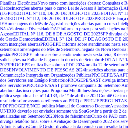
Planilhas Eletrônicas
Novo curso com inscrições abertas: Consultas e 
Dados
Inscrições abertas para o curso Lei de Acesso à Informação (LA
(LGPD)
EDITAL Nº 110, DE 26 DE JULHO DE 2023
EDITAL Nº 1
2023
EDITAL Nº 112, DE 26 DE JULHO DE 2023
PROGEPE lança os
IE
Homenagens do Mês de Agosto
Inscrições abertas para o curso Int
Não-Violenta e Diversidade
DAP informa o prazo para solicitações na
Agosto
EDITAL Nº 116, DE 8 DE AGOSTO DE 2023
SFP divulga abe
de Gestão Democrática
EDITAL Nº 124, DE 17 DE AGOSTO DE 20
com inscrições abertas
PROGEPE informa sobre atendimento nesta sexta
setembro
Homenagens do Mês de Setembro
Chegada da Nova Reitoria n
gestão
PROGEPE informa sobre atendimento nesta sexta-feira, 8 de se
solicitações na Folha de Pagamento do mês de Setembro
EDITAL Nº 
2023
PROGEPE realiza live sobre o PDP 2024 no dia 12 de setembro
DESENVOLVIMENTO DE PESSOAS 2024
Inscrições abertas para
Comunicação Integrada em Organizações Públicas
PROGEPE/SAAPT co
dos Servidores em Estágio Probatório
PROGEPE/SAST divulga informat
dos Servidores
PROGEPE/SAST promove campanha do Setembro Am
abertura das inscrições para Programa Mindfulness
Inscrições abertas p
prática segundo a Lei nº 14.133, de 1º de abril de 2021
Comitê Gestor d
resultado sobre assuntos referentes ao PRIQ e PRIC-IE
PERGUNTAS 
PDP
PROGEPE/NCD publica Manual de Concurso Docente
Atestados
UNIRIO deverão ser enviados somente via SouGov.br a partir de 2 d
atualizadas em Setembro/2023
Nota de falecimento
Curso de PAD com i
divulga relatório final sobre a Avaliação de Desempenho 2022 dos ser
Administrativos
Comitê Gestor divulga ata da reunião com resultado fin