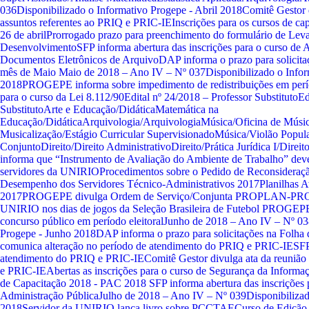
036
Disponibilizado o Informativo Progepe - Abril 2018
Comitê Gestor 
assuntos referentes ao PRIQ e PRIC-IE
Inscrições para os cursos de c
26 de abril
Prorrogado prazo para preenchimento do formulário de Lev
Desenvolvimento
SFP informa abertura das inscrições para o curso de 
Documentos Eletrônicos de Arquivo
DAP informa o prazo para solicit
mês de Maio
Maio de 2018 – Ano IV – Nº 037
Disponibilizado o Info
2018
PROGEPE informa sobre impedimento de redistribuições em perío
para o curso da Lei 8.112/90
Edital nº 24/2018 – Professor Substituto
Ed
Substituto
Arte e Educação/Didática
Matemática na
Educação/Didática
Arquivologia/Arquivologia
Música/Oficina de Músic
Musicalização/Estágio Curricular Supervisionado
Música/Violão Popula
Conjunto
Direito/Direito Administrativo
Direito/Prática Jurídica I/Direi
informa que “Instrumento de Avaliação do Ambiente de Trabalho” deve
servidores da UNIRIO
Procedimentos sobre o Pedido de Reconsideraçã
Desempenho dos Servidores Técnico-Administrativos 2017
Planilhas 
2017
PROGEPE divulga Ordem de Serviço/Conjunta PROPLAN-PRO
UNIRIO nos dias de jogos da Seleção Brasileira de Futebol
PROGEPE i
concurso público em período eleitoral
Junho de 2018 – Ano IV – Nº 03
Progepe - Junho 2018
DAP informa o prazo para solicitações na Folha
comunica alteração no período de atendimento do PRIQ e PRIC-IE
SFP
atendimento do PRIQ e PRIC-IE
Comitê Gestor divulga ata da reunião
e PRIC-IE
Abertas as inscrições para o curso de Segurança da Informa
de Capacitação 2018 - PAC 2018
SFP informa abertura das inscrições 
Administração Pública
Julho de 2018 – Ano IV – Nº 039
Disponibiliza
2018
Servidor da UNIRIO lança livro sobre PCCTAE
Curso de Edição 