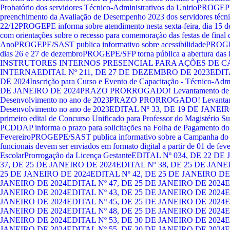
Probatório dos servidores Técnico-Administrativos da Unirio
PROGEPE/
preenchimento da Avaliação de Desempenho 2023 dos servidores técnic
22/12
PROGEPE informa sobre atendimento nesta sexta-feira, dia 15 
com orientações sobre o recesso para comemoração das festas de final 
Ano
PROGEPE/SAST publica informativo sobre acessibilidade
PROGEP
dias 26 e 27 de dezembro
PROGEPE/SFP torna pública a abertura das
INSTRUTORES INTERNOS PRESENCIAL PARA AÇÕES DE 
INTERNA
EDITAL Nº 211, DE 27 DE DEZEMBRO DE 2023
EDIT
DE 2024
Inscrição para Curso e Evento de Capacitação - Técnico-Admi
DE JANEIRO DE 2024
PRAZO PRORROGADO! Levantamento de Par
Desenvolvimento no ano de 2023
PRAZO PRORROGADO! Levantament
Desenvolvimento no ano de 2023
EDITAL Nº 33, DE 19 DE JANEI
primeiro edital de Concurso Unificado para Professor do Magistério S
PCD
DAP informa o prazo para solicitações na Folha de Pagamento d
Fevereiro
PROGEPE/SAST publica informativo sobre a Campanha do 
funcionais devem ser enviados em formato digital a partir de 01 de feve
Escolar
Prorrogação da Licença Gestante
EDITAL Nº 034, DE 22 DE
37, DE 25 DE JANEIRO DE 2024
EDITAL Nº 38, DE 25 DE JANE
25 DE JANEIRO DE 2024
EDITAL Nº 42, DE 25 DE JANEIRO DE
JANEIRO DE 2024
EDITAL Nº 47, DE 25 DE JANEIRO DE 2024
E
JANEIRO DE 2024
EDITAL Nº 43, DE 25 DE JANEIRO DE 2024
E
JANEIRO DE 2024
EDITAL Nº 45, DE 25 DE JANEIRO DE 2024
E
JANEIRO DE 2024
EDITAL Nº 48, DE 25 DE JANEIRO DE 2024
E
JANEIRO DE 2024
EDITAL Nº 53, DE 30 DE JANEIRO DE 2024
E
JANEIRO DE 2024
EDITAL Nº 55, DE 30 DE JANEIRO DE 2024
E