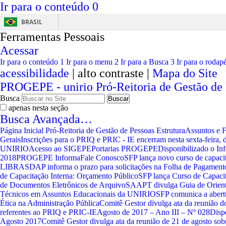
Ir para o conteúdo
0
BRASIL
Ferramentas Pessoais
Acessar
Ir para o conteúdo
1
Ir para o menu
2
Ir para a Busca
3
Ir para o rodap
acessibilidade
|
alto contraste |
Mapa do Site
PROGEPE
- unirio
Pró-Reitoria de Gestão de
Busca
apenas nesta seção
Busca Avançada…
Página Inicial
Pró-Reitoria de Gestão de Pessoas
Estrutura
Assuntos e 
Gerais
Inscrições para o PRIQ e PRIC - IE encerram nesta sexta-feira, 
UNIRIO
Acesso ao SIGEPE
Portarias PROGEPE
Disponibilizado o In
2018
PROGEPE Informa
Fale Conosco
SFP lança novo curso de capaci
LIBRAS
DAP informa o prazo para solicitações na Folha de Pagament
de Capacitação Interna: Orçamento Público
SFP lança Curso de Capacit
de Documentos Eletrônicos de Arquivo
SAAPT divulga Guia de Orienta
Técnicos em Assuntos Educacionais da UNIRIO
SFP comunica a abertu
Ética na Administração Pública
Comitê Gestor divulga ata da reunião d
referentes ao PRIQ e PRIC-IE
Agosto de 2017 – Ano III – Nº 028
Disp
Agosto 2017
Comitê Gestor divulga ata da reunião de 21 de agosto sob