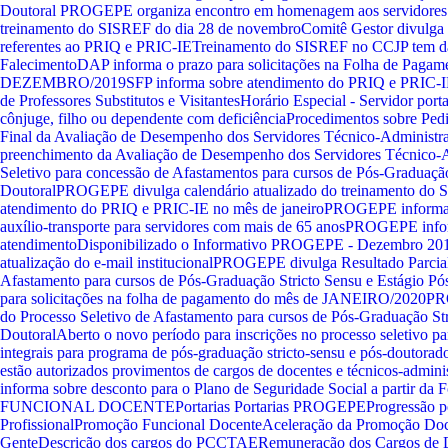
Doutoral
PROGEPE organiza encontro em homenagem aos servidores
treinamento do SISREF do dia 28 de novembro
Comitê Gestor divulga 
referentes ao PRIQ e PRIC-IE
Treinamento do SISREF no CCJP tem d
Falecimento
DAP informa o prazo para solicitações na Folha de Pagam
DEZEMBRO/2019
SFP informa sobre atendimento do PRIQ e PRIC-
de Professores Substitutos e Visitantes
Horário Especial - Servidor port
cônjuge, filho ou dependente com deficiência
Procedimentos sobre Ped
Final da Avaliação de Desempenho dos Servidores Técnico-Administr
preenchimento da Avaliação de Desempenho dos Servidores Técnico-A
Seletivo para concessão de Afastamentos para cursos de Pós-Graduação
Doutoral
PROGEPE divulga calendário atualizado do treinamento do
atendimento do PRIQ e PRIC-IE no mês de janeiro
PROGEPE informa 
auxílio-transporte para servidores com mais de 65 anos
PROGEPE infor
atendimento
Disponibilizado o Informativo PROGEPE - Dezembro 20
atualização do e-mail institucional
PROGEPE divulga Resultado Parcial 
Afastamento para cursos de Pós-Graduação Stricto Sensu e Estágio Pó
para solicitações na folha de pagamento do mês de JANEIRO/2020
PRO
do Processo Seletivo de Afastamento para cursos de Pós-Graduação Str
Doutoral
Aberto o novo período para inscrições no processo seletivo p
integrais para programa de pós-graduação stricto-sensu e pós-doutorad
estão autorizados provimentos de cargos de docentes e técnicos-admini
informa sobre desconto para o Plano de Seguridade Social a partir da F
FUNCIONAL DOCENTE
Portarias
Portarias PROGEPE
Progressão p
Profissional
Promoção Funcional Docente
Aceleração da Promoção Do
Gente
Descrição dos cargos do PCCTAE
Remuneração dos Cargos de 