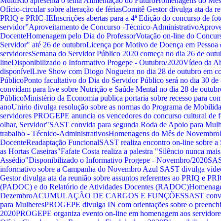
MultiRio apresenta o tema Alimentação do Futuro
Homenagens do Mês
Ofício-circular sobre alteração de férias
Comitê Gestor divulga ata da re
PRIQ e PRIC-IE
Inscrições abertas para a 4ª Edição do concurso de fot
servidor”
Aproveitamento de Concurso -Técnico-Administrativo
Aprove
Docente
Homenagem pelo Dia do Professor
Votação on-line do Concurso
Servidor" até 26 de outubro
Licença por Motivo de Doença em Pessoa 
servidores
Semana do Servidor Público 2020 começa no dia 26 de outubr
line
Disponibilizado o Informativo Progepe - Outubro/2020
Vídeo da Ab
disponível
Live Show com Diogo Nogueira no dia 28 de outubro em c
Público
Ponto facultativo do Dia do Servidor Público será no dia 30 de
convidam para live sobre Nutrição e Saúde Mental no dia 28 de outub
Público
Ministério da Economia publica portaria sobre recesso para com
ano
Unirio divulga resolução sobre as normas do Programa de Mobilida
servidores
PROGEPE anuncia os vencedores do concurso cultural de f
olhar, Servidor"
SAST convida para segunda Roda de Apoio para Mulh
trabalho - Técnico-Administrativos
Homenagens do Mês de Novembro
Docente
Readaptação Funcional
SAST realiza encontro on-line sobre a
as Hortas Caseiras"
Fafate Costa realiza a palestra "Silêncio nunca mais
Assédio"
Disponibilizado o Informativo Progepe - Novembro/2020
SAS
informativo sobre a Campanha do Novembro Azul
SAST divulga víde
Gestor divulga ata da reunião sobre assuntos referentes ao PRIQ e PR
(PADOC) e do Relatório de Atividades Docentes (RADOC)
Homenage
Dezembro
ACUMULAÇÃO DE CARGOS E FUNÇÕES
SAST convi
para Mulheres
PROGEPE divulga IN com orientações sobre o pree
2020
PROGEPE organiza evento on-line em homenagem aos servidore