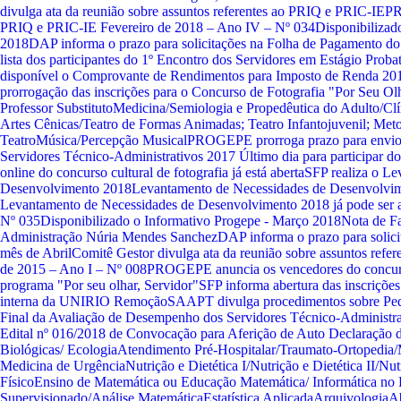
divulga ata da reunião sobre assuntos referentes ao PRIQ e PRIC-IE
PR
PRIQ e PRIC-IE
Fevereiro de 2018 – Ano IV – Nº 034
Disponibilizad
2018
DAP informa o prazo para solicitações na Folha de Pagamento d
lista dos participantes do 1º Encontro dos Servidores em Estágio Proba
disponível o Comprovante de Rendimentos para Imposto de Renda 20
prorrogação das inscrições para o Concurso de Fotografia "Por Seu Olh
Professor Substituto
Medicina/Semiologia e Propedêutica do Adulto/Cl
Artes Cênicas/Teatro de Formas Animadas; Teatro Infantojuvenil; Met
Teatro
Música/Percepção Musical
PROGEPE prorroga prazo para envio
Servidores Técnico-Administrativos 2017
Último dia para participar d
online do concurso cultural de fotografia já está aberta
SFP realiza o L
Desenvolvimento 2018
Levantamento de Necessidades de Desenvolvi
Levantamento de Necessidades de Desenvolvimento 2018 já pode ser 
Nº 035
Disponibilizado o Informativo Progepe - Março 2018
Nota de Fa
Administração Núria Mendes Sanchez
DAP informa o prazo para solic
mês de Abril
Comitê Gestor divulga ata da reunião sobre assuntos ref
de 2015 – Ano I – Nº 008
PROGEPE anuncia os vencedores do concurso
programa "Por seu olhar, Servidor"
SFP informa abertura das inscrições
interna da UNIRIO
Remoção
SAAPT divulga procedimentos sobre Ped
Final da Avaliação de Desempenho dos Servidores Técnico-Administr
Edital nº 016/2018 de Convocação para Aferição de Auto Declaração 
Biológicas/ Ecologia
Atendimento Pré-Hospitalar/Traumato-Ortopedia/
Medicina de Urgência
Nutrição e Dietética I/Nutrição e Dietética II/N
Físico
Ensino de Matemática ou Educação Matemática/ Informática no 
Supervisionado/Análise Matemática
Estatística Aplicada
Arquivologia
Ab