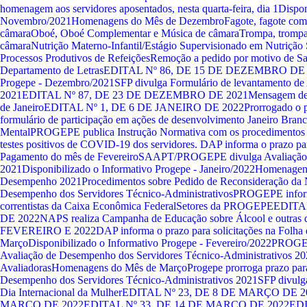
homenagem aos servidores aposentados, nesta quarta-feira, dia 1
Dispon
Novembro/2021
Homenagens do Mês de Dezembro
Fagote, fagote com
câmara
Oboé, Oboé Complementar e Música de câmara
Trompa, trompa
câmara
Nutrição Materno-Infantil/Estágio Supervisionado em Nutrição
Processos Produtivos de Refeições
Remoção a pedido por motivo de S
Departamento de Letras
EDITAL Nº 86, DE 15 DE DEZEMBRO DE 
Progepe - Dezembro/2021
SFP divulga Formulário de levantamento d
2021
EDITAL Nº 87, DE 23 DE DEZEMBRO DE 2021
Mensagem de
de Janeiro
EDITAL Nº 1, DE 6 DE JANEIRO DE 2022
Prorrogado o 
formulário de participação em ações de desenvolvimento
Janeiro Branc
Mental
PROGEPE publica Instrução Normativa com os procedimentos d
testes positivos de COVID-19 dos servidores.
DAP informa o prazo par
Pagamento do mês de Fevereiro
SAAPT/PROGEPE divulga Avaliação
2021
Disponibilizado o Informativo Progepe - Janeiro/2022
Homenagens
Desempenho 2021
Procedimentos sobre Pedido de Reconsideração da N
Desempenho dos Servidores Técnico-Administrativos
PROGEPE informa
correntistas da Caixa Econômica Federal
Setores da PROGEPE
EDITA
DE 2022
NAPS realiza Campanha de Educação sobre Álcool e outras 
FEVEREIRO E 2022
DAP informa o prazo para solicitações na Folh
Março
Disponibilizado o Informativo Progepe - Fevereiro/2022
PROGEP
Avaliação de Desempenho dos Servidores Técnico-Administrativos 202
Avaliadoras
Homenagens do Mês de Março
Progepe prorroga prazo par
Desempenho dos Servidores Técnico-Administrativos 2021
SFP divulga
Dia Internacional da Mulher
EDITAL Nº 23, DE 8 DE MARÇO DE 2
MARÇO DE 2022
EDITAL Nº 33, DE 14 DE MARÇO DE 2022
EDI