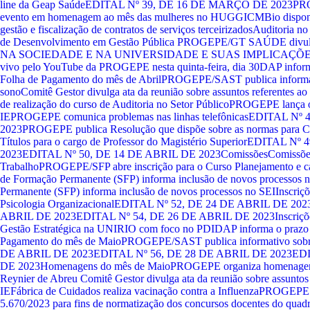
line da Geap Saúde
EDITAL Nº 39, DE 16 DE MARÇO DE 2023
PR
evento em homenagem ao mês das mulheres no HUGG
ICMBio disponi
gestão e fiscalização de contratos de serviços terceirizados
Auditoria no
de Desenvolvimento em Gestão Pública
PROGEPE/GT SAÚDE divu
NA SOCIEDADE E NA UNIVERSIDADE E SUAS IMPLICAÇÕES N
vivo pelo YouTube da PROGEPE nesta quinta-feira, dia 30
DAP informa
Folha de Pagamento do mês de Abril
PROGEPE/SAST publica informati
sono
Comitê Gestor divulga ata da reunião sobre assuntos referentes 
de realização do curso de Auditoria no Setor Público
PROGEPE lança os
IE
PROGEPE comunica problemas nas linhas telefônicas
EDITAL Nº 
2023
PROGEPE publica Resolução que dispõe sobre as normas para Co
Títulos para o cargo de Professor do Magistério Superior
EDITAL Nº 4
2023
EDITAL Nº 50, DE 14 DE ABRIL DE 2023
Comissões
Comissõe
Trabalho
PROGEPE/SFP abre inscrição para o Curso Planejamento e car
de Formação Permanente (SFP) informa inclusão de novos processos 
Permanente (SFP) informa inclusão de novos processos no SEI
Inscriçõ
Psicologia Organizacional
EDITAL Nº 52, DE 24 DE ABRIL DE 202
ABRIL DE 2023
EDITAL Nº 54, DE 26 DE ABRIL DE 2023
Inscriçõ
Gestão Estratégica na UNIRIO com foco no PDI
DAP informa o prazo p
Pagamento do mês de Maio
PROGEPE/SAST publica informativo sobr
DE ABRIL DE 2023
EDITAL Nº 56, DE 28 DE ABRIL DE 2023
EDI
DE 2023
Homenagens do mês de Maio
PROGEPE organiza homenagem 
Reynier de Abreu
Comitê Gestor divulga ata da reunião sobre assunto
IE
Fábrica de Cuidados realiza vacinação contra a Influenza
PROGEPE p
5.670/2023 para fins de normatização dos concursos docentes do qua