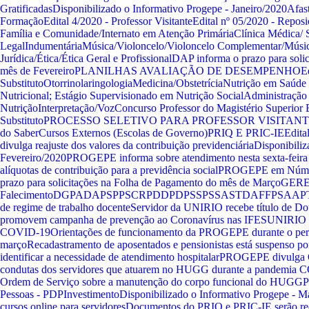
Gratificadas
Disponibilizado o Informativo Progepe - Janeiro/2020
Afas
Formação
Edital 4/2020 - Professor Visitante
Edital nº 05/2020 - Repos
Família e Comunidade/Internato em Atenção Primária
Clínica Médica/ 
Legal
Indumentária
Música/Violoncelo/Violoncelo Complementar/Músi
Jurídica/Ética/Ética Geral e Profissional
DAP informa o prazo para soli
mês de Fevereiro
PLANILHAS AVALIAÇÃO DE DESEMPENHO
E
Substituto
Otorrinolaringologia
Medicina/Obstetrícia
Nutrição em Saúde 
Nutricional; Estágio Supervisionado em Nutrição Social
Administração 
Nutrição
Interpretação/Voz
Concurso Professor do Magistério Superior 
Substituto
PROCESSO SELETIVO PARA PROFESSOR VISITAN
do Saber
Cursos Externos (Escolas de Governo)
PRIQ E PRIC-IE
Edita
divulga reajuste dos valores da contribuição previdenciária
Disponibiliz
Fevereiro/2020
PROGEPE informa sobre atendimento nesta sexta-feira
alíquotas de contribuição para a previdência social
PROGEPE em Núme
prazo para solicitações na Folha de Pagamento do mês de Março
GER
Falecimento
DGPA
DAP
SPP
SCRP
DDP
DPS
SPS
SAST
DAFFP
SAAP
de regime de trabalho docente
Servidor da UNIRIO recebe título de Do
promovem campanha de prevenção ao Coronavírus nas IFES
UNIRIO d
COVID-19
Orientações de funcionamento da PROGEPE durante o perí
março
Recadastramento de aposentados e pensionistas está suspenso po
identificar a necessidade de atendimento hospitalar
PROGEPE divulga O
condutas dos servidores que atuarem no HUGG durante a pandemia
Ordem de Serviço sobre a manutenção do corpo funcional do HUGG
P
Pessoas - PDP
Investimento
Disponibilizado o Informativo Progepe - 
cursos online para servidores
Documentos do PRIQ e PRIC-IE serão rec