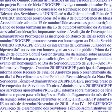
do mês de Outubro
Abertas as inscrições de interessados em compor a
do projeto Banco de Ideias
PROGEPE divulga comunicado sobre Progre
Promoção Funcional e da concessão da Retribuição por Titulação (RT)
Talentos dos Servidores da UNIRIO até o dia 2 de outubro
II Feira de 
UNIRIO: inscrições prorrogadas até o dia 9 de outubro
Banco de Ideias
Acessibilidade até o dia 15 de outubro
Últimas semanas para inscrição 
Banco de Ideias terminam no dia 15 de outubro
Formulário da Avaliaç
acessado
Considerações importantes sobre a Avaliação de Desempenho 
administrativos
Prorrogadas as inscrições do Banco de Ideias sobre o t
outubro
PROGEPE promove evento em homenagem ao Dia do Servid
UNIRIO
PROGEPE divulga os integrantes da Comissão Julgadora do
hipertensão" no evento em homenagem ao servidor público
Primo da C
dia 24 de outubro
Comitê Gestor divulga ata da reunião sobre assunto
IE
DAP informa o prazo para solicitações na Folha de Pagamento do 
evento em homenagem ao Dia do Servidor
Outubro de 2018 – Ano IV 
Informativo Progepe - Outubro 2018
PROGEPE participa da Campanh
informa sobre Recesso de Final de Ano
Prazo para o preenchimento da
no dia 14
Procedimentos sobre Pedido de Reconsideração da Nota Fin
Servidores Técnico-Administrativos 2018
PROGEPE prorroga prazo par
Desempenho dos Servidores Técnico-Administrativos 2018
PROGEPE o
aos servidores aposentados
PROGEPE informa sobre marcação de férias
informa o prazo para solicitações na Folha de Pagamento do mês de 
da reunião sobre assuntos referentes ao PRIQ e PRIC-IE
SFP informa 
IE no mês de dezembro
Novembro de 2018 – Ano IV – Nº 043
PROGEP
Avaliação de Desempenho dos Servidores Técnico-Administrativos te