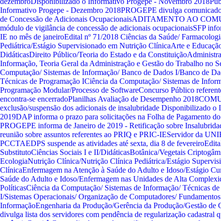
dezembro
Disponibilizado o Informativo Progepe - Novembro 2018
Pub
Informativo Progepe - Dezembro 2018
PROGEPE divulga comunicado 
de Concessão de Adicionais Ocupacionais
ADITAMENTO AO COMU
módulo de vigilância de concessão de adicionais ocupacionais
SFP info
IE no mês de janeiro
Edital nº 71/2018
Ciências da Saúde/ Farmacologi
Pediátrica/Estágio Supervisionado em Nutrição Clínica
Arte e Educaçã
Didáticas
Direito Público/Teoria do Estado e da Constituição
Administra
Informação, Teoria Geral da Administração e Gestão do Trabalho no S
Computação/ Sistemas de Informação/ Banco de Dados I/Banco de Dado
Técnicas de Programação I
Ciência da Computação/ Sistemas de Inform
Programação Modular/Processo de Software
Concurso Público referent
encontra-se encerrado
Planilhas Avaliação de Desempenho 2018
COMU
exclusão/suspensão dos adicionais de insalubridade
Disponibilizado o
2019
DAP informa o prazo para solicitações na Folha de Pagamento do
PROGEPE informa de Janeiro de 2019 - Retificação sobre Insalubrida
reunião sobre assuntos referentes ao PRIQ e PRIC-IE
Servidor da UNIR
PCCTAE
DPS suspende as atividades até sexta, dia 8 de fevereiro
Edita
Substituto
Ciências Sociais I e II/Didáticas
Botânica/Vegetais Criptogâm
Ecologia
Nutrição Clínica/Nutrição Clínica Pediátrica/Estágio Supervi
Clínica
Enfermagem na Atenção à Saúde do Adulto e Idoso/Estágio Cu
Saúde do Adulto e Idoso/Enfermagem nas Unidades de Alta Complexi
Políticas
Ciência da Computação/ Sistemas de Informação/ Técnicas d
I/Sistemas Operacionais/ Organização de Computadores/ Fundamentos
Informação
Engenharia da Produção/Gerência da Produção/Gestão de C
divulga lista dos servidores com pendência de regularização cadastral