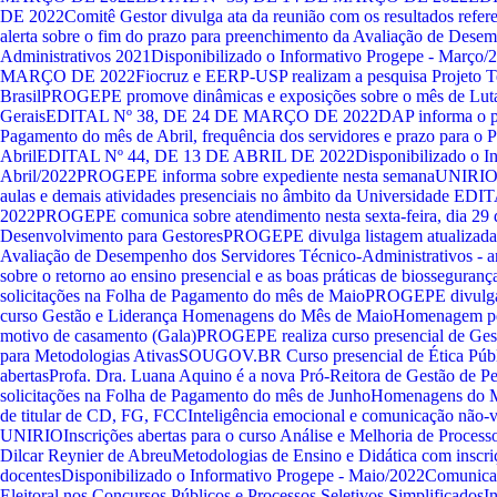
DE 2022
Comitê Gestor divulga ata da reunião com os resultados refe
alerta sobre o fim do prazo para preenchimento da Avaliação de Dese
Administrativos 2021
Disponibilizado o Informativo Progepe - Março/
MARÇO DE 2022
Fiocruz e EERP-USP realizam a pesquisa Projeto
Brasil
PROGEPE promove dinâmicas e exposições sobre o mês de Lut
Gerais
EDITAL Nº 38, DE 24 DE MARÇO DE 2022
DAP informa o pr
Pagamento do mês de Abril, frequência dos servidores e prazo para o
Abril
EDITAL Nº 44, DE 13 DE ABRIL DE 2022
Disponibilizado o I
Abril/2022
PROGEPE informa sobre expediente nesta semana
UNIRIO d
aulas e demais atividades presenciais no âmbito da Universidade
EDIT
2022
PROGEPE comunica sobre atendimento nesta sexta-feira, dia 29 d
Desenvolvimento para Gestores
PROGEPE divulga listagem atualizada 
Avaliação de Desempenho dos Servidores Técnico-Administrativos - 
sobre o retorno ao ensino presencial e as boas práticas de biosseguranç
solicitações na Folha de Pagamento do mês de Maio
PROGEPE divulga a
curso Gestão e Liderança
Homenagens do Mês de Maio
Homenagem pe
motivo de casamento (Gala)
PROGEPE realiza curso presencial de Ges
para Metodologias Ativas
SOUGOV.BR
Curso presencial de Ética Públ
abertas
Profa. Dra. Luana Aquino é a nova Pró-Reitora de Gestão de P
solicitações na Folha de Pagamento do mês de Junho
Homenagens do M
de titular de CD, FG, FCC
Inteligência emocional e comunicação não-vi
UNIRIO
Inscrições abertas para o curso Análise e Melhoria de Process
Dilcar Reynier de Abreu
Metodologias de Ensino e Didática com inscriç
docentes
Disponibilizado o Informativo Progepe - Maio/2022
Comunicad
Eleitoral nos Concursos Públicos e Processos Seletivos Simplificados
I