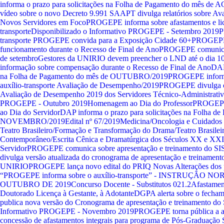
informa o prazo para solicitações na Folha de Pagamento do mês d
vídeo sobre o novo Decreto 9.991
SAAPT divulga relatórios sobre Av
Novos Servidores em Foco
PROGEPE informa sobre afastamentos e lic
transporte
Disponibilizado o Informativo PROGEPE - Setembro 2019
P
transporte
PROGEPE convida para a Exposição Cidade 60+
PROGEPE 
funcionamento durante o Recesso de Final de Ano
PROGEPE comunica 
de setembro
Gestores da UNIRIO devem preencher o LND até o dia 10
informação sobre compensação durante o Recesso de Final de Ano
DAP
na Folha de Pagamento do mês de OUTUBRO/2019
PROGEPE informa 
auxílio-transporte
Avaliação de Desempenho/2019
PROGEPE divulga os
Avaliação de Desempenho 2019 dos Servidores Técnico-Administrati
PROGEPE - Outubro 2019
Homenagem ao Dia do Professor
PROGEPE
ao Dia do Servidor
DAP informa o prazo para solicitações na Folha d
NOVEMBRO/2019
Edital nº 67/2019
Medicina/Oncologia e Cuidados 
Teatro Brasileiro/Formação e Transformação do Drama/Teatro Brasilei
Contemporâneo/Escrita Cênica e Dramatúrgica dos Séculos XX e XXI
Servidor
PROGEPE comunica sobre apresentação e treinamento do 
divulga versão atualizada do cronograma de apresentação e treinamen
UNIRIO
PROGEPE lança novo edital do PRIQ
Novas Alterações dos 
“PROGEPE informa sobre o auxílio-transporte” - INSTRUÇÃO N
OUTUBRO DE 2019
Concurso Docente - Substitutos 021.2
Afastament
Doutorado
Licença à Gestante, à Adotante
DGPA alerta sobre o fecham
publica nova versão do Cronograma de apresentação e treinamento d
Informativo PROGEPE - Novembro 2019
PROGEPE torna pública a abe
concessão de afastamentos integrais para programa de Pós-Graduação S