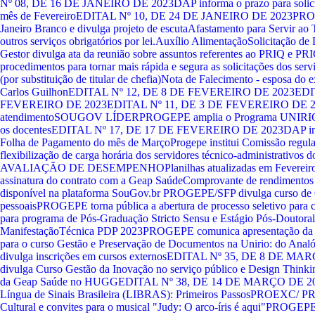
Nº 08, DE 16 DE JANEIRO DE 2023
DAP informa o prazo para solic
mês de Fevereiro
EDITAL Nº 10, DE 24 DE JANEIRO DE 2023
PROG
Janeiro Branco e divulga projeto de escuta
Afastamento para Servir ao T
outros serviços obrigatórios por lei.
Auxílio Alimentação
Solicitação de
Gestor divulga ata da reunião sobre assuntos referentes ao PRIQ e PR
procedimentos para tornar mais rápida e segura as solicitações dos ser
(por substituição de titular de chefia)
Nota de Falecimento - esposa do e
Carlos Guilhon
EDITAL Nº 12, DE 8 DE FEVEREIRO DE 2023
EDI
FEVEREIRO DE 2023
EDITAL Nº 11, DE 3 DE FEVEREIRO DE 
atendimento
SOUGOV LÍDER
PROGEPE amplia o Programa UNI
os docentes
EDITAL Nº 17, DE 17 DE FEVEREIRO DE 2023
DAP in
Folha de Pagamento do mês de Março
Progepe institui Comissão regula
flexibilização de carga horária dos servidores técnico-administrativo
AVALIAÇÃO DE DESEMPENHO
Planilhas atualizadas em Feverei
assinatura do contrato com a Geap Saúde
Comprovante de rendimentos 
disponível na plataforma SouGov.br
PROGEPE/SFP divulga curso de G
pessoais
PROGEPE torna pública a abertura de processo seletivo para c
para programa de Pós-Graduação Stricto Sensu e Estágio Pós-Doutoral
ManifestaçãoTécnica PDP 2023
PROGEPE comunica apresentação da
para o curso Gestão e Preservação de Documentos na Unirio: do Analó
divulga inscrições em cursos externos
EDITAL Nº 35, DE 8 DE MAR
divulga Curso Gestão da Inovação no serviço público e Design Thinki
da Geap Saúde no HUGG
EDITAL Nº 38, DE 14 DE MARÇO DE 2
Língua de Sinais Brasileira (LIBRAS): Primeiros Passos
PROEXC/ PRO
Cultural e convites para o musical "Judy: O arco-íris é aqui"
PROGEPE i