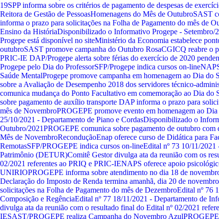
19
SPP informa sobre os critérios de pagamento de despesas de exercíci
Reitora de Gestão de Pessoas
Homenagens do Mês de Outubro
SAST co
informa o prazo para solicitações na Folha de Pagamento do mês de O
Ensino da História
Disponibilizado o Informativo Progepe - Setembro/
Progepe está disponível no site
Ministério da Economia estabelece ponto
outubro
SAST promove campanha do Outubro Rosa
CGICQ reabre o pe
PRIC-IE
DAP/Progepe alerta sobre férias do exercício de 2020 pende
Progepe pelo Dia do Professor
SFP/Progepe indica cursos on-line
NAPS 
Saúde Mental
Progepe promove campanha em homenagem ao Dia do S
sobre a Avaliação de Desempenho 2018 dos servidores técnico-adminis
comunica mudança do Ponto Facultativo em comemoração ao Dia do S
sobre pagamento de auxílio transporte
DAP informa o prazo para solic
mês de Novembro
PROGEPE promove evento em homenagem ao Dia d
25/10/2021 - Departamento de Piano e Cordas
Disponibilizado o Infor
Outubro/2021
PROGEPE comunica sobre pagamento de outubro com 
Mês de Novembro
Recondução
Enap oferece curso de Didática para Fac
Remotas
SFP/PROGEPE indica cursos on-line
Edital nº 73 10/11/2021
Patrimônio (DETUR)
Comitê Gestor divulga ata da reunião com os resu
02/2021 referentes ao PRIQ e PRIC-IE
NAPS oferece apoio psicológico
UNIRIO
PROGEPE informa sobre atendimento no dia 18 de novembr
Declaração do Imposto de Renda termina amanhã, dia 20 de novembro
solicitações na Folha de Pagamento do mês de Dezembro
Edital nº 76 
Composição e Regência
Edital nº 77 18/11/2021 - Departamento de Inf
divulga ata da reunião com o resultado final do Edital nº 02/2021 ref
IE
SAST/PROGEPE realiza Campanha do Novembro Azul
PROGEPE or