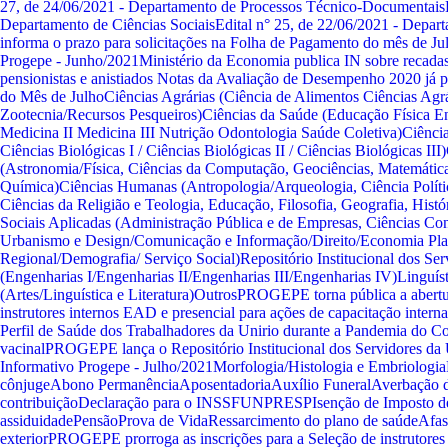
27, de 24/06/2021 - Departamento de Processos Técnico-Documentais
Departamento de Ciências Sociais
Edital n° 25, de 22/06/2021 - Depar
informa o prazo para solicitações na Folha de Pagamento do mês de Ju
Progepe - Junho/2021
Ministério da Economia publica IN sobre recada
pensionistas e anistiados
Notas da Avaliação de Desempenho 2020 já p
do Mês de Julho
Ciências Agrárias (Ciência de Alimentos Ciências Agrá
Zootecnia/Recursos Pesqueiros)
Ciências da Saúde (Educação Física 
Medicina II Medicina III Nutrição Odontologia Saúde Coletiva)
Ciência
Ciências Biológicas I / Ciências Biológicas II / Ciências Biológicas III)
(Astronomia/Física, Ciências da Computação, Geociências, Matemática/
Química)
Ciências Humanas (Antropologia/Arqueologia, Ciência Polític
Ciências da Religião e Teologia, Educação, Filosofia, Geografia, Histór
Sociais Aplicadas (Administração Pública e de Empresas, Ciências Con
Urbanismo e Design/Comunicação e Informação/Direito/Economia Pl
Regional/Demografia/ Serviço Social)
Repositório Institucional dos S
(Engenharias I/Engenharias II/Engenharias III/Engenharias IV)
Linguíst
(Artes/Linguística e Literatura)
Outros
PROGEPE torna pública a abertur
instrutores internos EAD e presencial para ações de capacitação interna
Perfil de Saúde dos Trabalhadores da Unirio durante a Pandemia do C
vacinal
PROGEPE lança o Repositório Institucional dos Servidores d
Informativo Progepe - Julho/2021
Morfologia/Histologia e Embriologia
cônjuge
Abono Permanência
Aposentadoria
Auxílio Funeral
Averbação 
contribuição
Declaração para o INSS
FUNPRESP
Isenção de Imposto 
assiduidade
Pensão
Prova de Vida
Ressarcimento do plano de saúde
Afas
exterior
PROGEPE prorroga as inscrições para a Seleção de instrutores