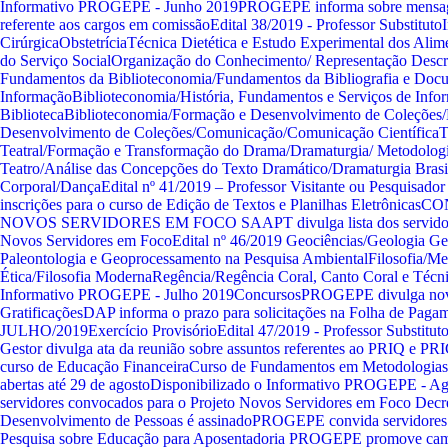
Informativo PROGEPE - Junho 2019
PROGEPE informa sobre mensage
referente aos cargos em comissão
Edital 38/2019 - Professor Substituto
Cirúrgica
Obstetrícia
Técnica Dietética e Estudo Experimental dos Alim
do Serviço Social
Organização do Conhecimento/ Representação Descri
Fundamentos da Biblioteconomia/Fundamentos da Bibliografia e Doc
Informação
Biblioteconomia/História, Fundamentos e Serviços de Info
Biblioteca
Biblioteconomia/Formação e Desenvolvimento de Coleções/
Desenvolvimento de Coleções/Comunicação/Comunicação Científica
T
Teatral/Formação e Transformação do Drama/Dramaturgia/ Metodologi
Teatro/Análise das Concepções do Texto Dramático/Dramaturgia Brasi
Corporal/Dança
Edital nº 41/2019 – Professor Visitante ou Pesquisador 
inscrições para o curso de Edição de Textos e Planilhas Eletrônicas
CO
NOVOS SERVIDORES EM FOCO
SAAPT divulga lista dos servido
Novos Servidores em Foco
Edital nº 46/2019
Geociências/Geologia Ge
Paleontologia e Geoprocessamento na Pesquisa Ambiental
Filosofia/Me
Ética/Filosofia Moderna
Regência/Regência Coral, Canto Coral e Técn
Informativo PROGEPE - Julho 2019
Concursos
PROGEPE divulga nova
Gratificações
DAP informa o prazo para solicitações na Folha de Paga
JULHO/2019
Exercício Provisório
Edital 47/2019 - Professor Substitut
Gestor divulga ata da reunião sobre assuntos referentes ao PRIQ e PR
curso de Educação Financeira
Curso de Fundamentos em Metodologias P
abertas até 29 de agosto
Disponibilizado o Informativo PROGEPE - Ag
servidores convocados para o Projeto Novos Servidores em Foco
Decre
Desenvolvimento de Pessoas é assinado
PROGEPE convida servidores p
Pesquisa sobre Educação para Aposentadoria
PROGEPE promove camp