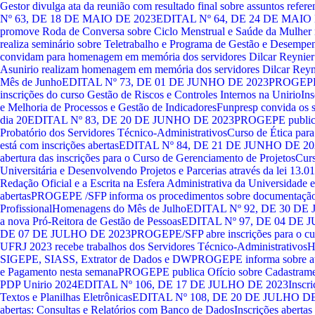
Gestor divulga ata da reunião com resultado final sobre assuntos refe
Nº 63, DE 18 DE MAIO DE 2023
EDITAL Nº 64, DE 24 DE MAIO
promove Roda de Conversa sobre Ciclo Menstrual e Saúde da Mulher na
realiza seminário sobre Teletrabalho e Programa de Gestão e Desempe
convidam para homenagem em memória dos servidores Dilcar Reynier 
Asunirio realizam homenagem em memória dos servidores Dilcar Reyni
Mês de Junho
EDITAL Nº 73, DE 01 DE JUNHO DE 2023
PROGEPE/S
inscrições do curso Gestão de Riscos e Controles Internos na Unirio
Ins
e Melhoria de Processos e Gestão de Indicadores
Funpresp convida os se
dia 20
EDITAL Nº 83, DE 20 DE JUNHO DE 2023
PROGEPE publica 
Probatório dos Servidores Técnico-Administrativos
Curso de Ética para
está com inscrições abertas
EDITAL Nº 84, DE 21 DE JUNHO DE 20
abertura das inscrições para o Curso de Gerenciamento de Projetos
Curs
Universitária e Desenvolvendo Projetos e Parcerias através da lei 13.0
Redação Oficial e a Escrita na Esfera Administrativa da Universidade e
abertas
PROGEPE /SFP informa os procedimentos sobre documentação 
Profissional
Homenagens do Mês de Julho
EDITAL Nº 92, DE 30 DE
a nova Pró-Reitora de Gestão de Pessoas
EDITAL Nº 97, DE 04 DE 
DE 07 DE JULHO DE 2023
PROGEPE/SFP abre inscrições para o cu
UFRJ 2023 recebe trabalhos dos Servidores Técnico-Administrativos
H
SIGEPE, SIASS, Extrator de Dados e DW
PROGEPE informa sobre ate
e Pagamento nesta semana
PROGEPE publica Ofício sobre Cadastrament
PDP Unirio 2024
EDITAL Nº 106, DE 17 DE JULHO DE 2023
Inscri
Textos e Planilhas Eletrônicas
EDITAL Nº 108, DE 20 DE JULHO DE
abertas: Consultas e Relatórios com Banco de Dados
Inscrições abertas