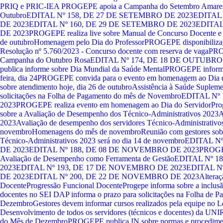
PRIQ e PRIC-IE
A PROGEPE apoia a Campanha do Setembro Amare
Outubro
EDITAL Nº 158, DE 27 DE SETEMBRO DE 2023
EDITAL 
DE 2023
EDITAL Nº 160, DE 29 DE SETEMBRO DE 2023
EDITAL
DE 2023
PROGEPE realiza live sobre Manual de Concurso Docente e 
de outubro
Homenagem pelo Dia do Professor
PROGEPE disponibiliza l
Resolução nº 5.760/2023 - Concurso docente com reserva de vaga
PRO
Campanha do Outubro Rosa
EDITAL Nº 174, DE 18 DE OUTUBRO
publica informe sobre Dia Mundial da Saúde Mental
PROGEPE informa 
feira, dia 24
PROGEPE convida para o evento em homenagem ao Dia d
sobre atendimento hoje, dia 26 de outubro
Assistência à Saúde Supleme
solicitações na Folha de Pagamento do mês de Novembro
EDITAL Nº
2023
PROGEPE realiza evento em homenagem ao Dia do Servidor
Pro
sobre a Avaliação de Desempenho dos Técnico-Administrativos 2023
A
2023
Avaliação de desempenho dos servidores Técnico-Administrativ
novembro
Homenagens do mês de novembro
Reunião com gestores so
Técnico-Administrativos 2023 será no dia 14 de novembro
EDITAL N
DE 2023
EDITAL Nº 188, DE 08 DE NOVEMBRO DE 2023
PROGEP
Avaliação de Desempenho como Ferramenta de Gestão
EDITAL Nº 1
2023
EDITAL Nº 193, DE 17 DE NOVEMBRO DE 2023
EDITAL N
DE 2023
EDITAL Nº 200, DE 22 DE NOVEMBRO DE 2023
Alteraç
Docente
Progressão Funcional Docente
Progepe informa sobre a inclusã
docentes no SEI
DAP informa o prazo para solicitações na Folha de 
Dezembro
Gestores devem informar cursos realizados pela equipe no 
Desenvolvimento de todos os servidores (técnicos e docentes) da UN
do Mês de Dezembro
PROGEPE publica IN sobre normas e procedimen