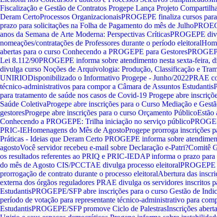
Fiscalização e Gestão de Contratos
Progepe Lança Projeto Compartilha
Deram Certo
Processos Organizacionais
PROGEPE finaliza cursos para 
prazo para solicitações na Folha de Pagamento do mês de Julho
PROECX
anos da Semana de Arte Moderna: Perspectivas Críticas
PROGEPE divul
nomeações/contratações de Professores durante o período eleitoral
Home
abertas para o curso Conhecendo a PROGEPE para Gestores
PROGEPE/
Lei 8.112/90
PROGEPE informa sobre atendimento nesta sexta-feira, di
divulga curso Noções de Arquivologia: Produção, Classificação e Tra
UNIRIO
Disponibilizado o Informativo Progepe - Junho/2022
PRAE com
técnico-administrativos para compor a Câmara de Assuntos Estudantis
para tratamento de saúde nos casos de Covid-19
Progepe abre inscriçõ
Saúde Coletiva
Progepe abre inscrições para o Curso Mediação e Gestã
gestores
Progepe abre inscrições para o curso Orçamento Público
Estão 
Conhecendo a PROGEPE: Trilha iniciação no serviço público
PROGEPE
PRIC-IE
Homenagens do Mês de Agosto
Progepe prorroga inscrições 
Práticas - Ideias que Deram Certo
PROGEPE informa sobre atendimento 
agosto
Você servidor recebeu e-mail sobre Declaração e-Patri?
Comitê G
os resultados referentes ao PRIQ e PRIC-IE
DAP informa o prazo para 
do mês de Agosto
CIS/PCCTAE divulga processo eleitoral
PROGEPE pu
prorrogação de contrato durante o processo eleitoral
Abertura das inscri
externa dos órgãos reguladores
PRAE divulga os servidores inscritos 
Estudantis
PROGEPE/SFP abre inscrições para o curso Gestão de Indi
período de votação para representante técnico-administrativo para co
Estudantis
PROGEPE/SFP promove Ciclo de Palestras
Inscrições aber