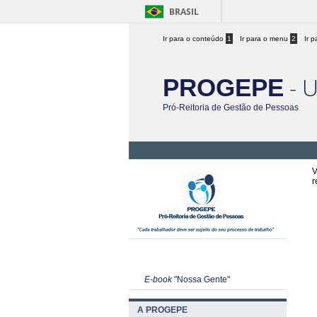
BRASIL
Ir para o conteúdo
1
Ir para o menu
2
Ir 
- 
PROGEPE
Pró-Reitoria de Gestão de Pessoas
V
r
E-book
"Nossa Gente"
A PROGEPE