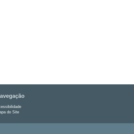
avegação
essibilidade
pa do Site