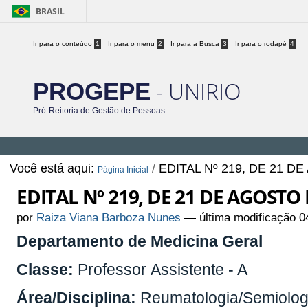
BRASIL
Ir para o conteúdo
1
Ir para o menu
2
Ir para a Busca
3
Ir para o rodapé
4
- UNIRIO
PROGEPE
Pró-Reitoria de Gestão de Pessoas
Você está aqui:
/
EDITAL Nº 219, DE 21 D
Página Inicial
EDITAL Nº 219, DE 21 DE AGOSTO 
por
Raiza Viana Barboza Nunes
—
última modificação
04
Departamento de Medicina Geral
Classe:
Professor Assistente - A
Área/Disciplina:
Reumatologia/Semiologia