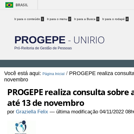
BRASIL
Ir para o conteúdo
1
Ir para o menu
2
Ir para a Busca
3
Ir para o rodapé
4
- UNIRIO
PROGEPE
Pró-Reitoria de Gestão de Pessoas
Você está aqui:
/
PROGEPE realiza consulta
Página Inicial
novembro
PROGEPE realiza consulta sobre
até 13 de novembro
por
Graziella Felix
—
última modificação
04/11/2022 08h