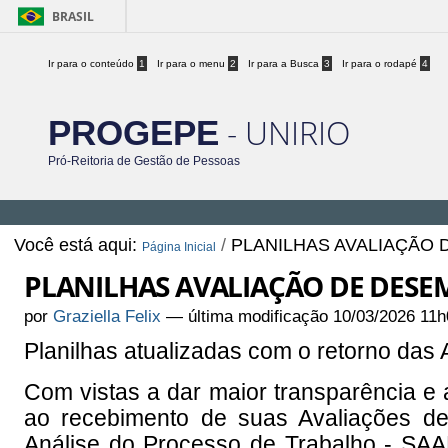
BRASIL
Ir para o conteúdo
1
Ir para o menu
2
Ir para a Busca
3
Ir para o rodapé
4
- UNIRIO
PROGEPE
Pró-Reitoria de Gestão de Pessoas
Você está aqui:
/
PLANILHAS AVALIAÇÃO
Página Inicial
PLANILHAS AVALIAÇÃO DE DES
por
Graziella Felix
—
última modificação
10/03/2026 11h
Planilhas atualizadas com o retorno da
Com vistas a dar maior transparência e
ao recebimento de suas Avaliações 
Análise do Processo de Trabalho - SAAP