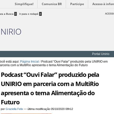
Simplifique!
Comunica BR
Participe
Acesso à info
para a Busca
3
Ir para o rodapé
4
ACESSI
UNIRIO
Portal Unirio
ocê está aqui:
Página Inicial
/
Podcast “Ouvi Falar” produzido pela UNIRIO em
arceria com a MultiRio apresenta o tema Alimentação do Futuro
Podcast “Ouvi Falar” produzido pela
UNIRIO em parceria com a MultiRio
apresenta o tema Alimentação do
Futuro
por
Graziella Felix
—
última modificação
05/10/2020 08h12