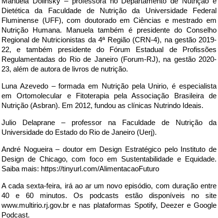
Manuela Dolinsky – professora no Departamento de Nutrição e
Dietética da Faculdade de Nutrição da Universidade Federal
Fluminense (UFF), com doutorado em Ciências e mestrado em
Nutrição Humana. Manuela também é presidente do Conselho
Regional de Nutricionistas da 4ª Região (CRN-4), na gestão 2019-
22, e também presidente do Fórum Estadual de Profissões
Regulamentadas do Rio de Janeiro (Forum-RJ), na gestão 2020-
23, além de autora de livros de nutrição.
Luna Azevedo – formada em Nutrição pela Unirio, é especialista
em Ortomolecular e Fitoterapia pela Associação Brasileira de
Nutrição (Asbran). Em 2012, fundou as clínicas Nutrindo Ideais.
Julio Delaprane – professor na Faculdade de Nutrição da
Universidade do Estado do Rio de Janeiro (Uerj).
André Nogueira – doutor em Design Estratégico pelo Instituto de
Design de Chicago, com foco em Sustentabilidade e Equidade.
Saiba mais: https://tinyurl.com/AlimentacaoFuturo
A cada sexta-feira, irá ao ar um novo episódio, com duração entre
40 e 60 minutos. Os podcasts estão disponíveis no site
www.multirio.rj.gov.br e nas plataformas Spotify, Deezer e Google
Podcast.