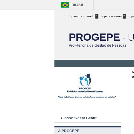
BRASIL
Ir para o conteúdo
1
Ir para o menu
2
Ir 
- 
PROGEPE
Pró-Reitoria de Gestão de Pessoas
V
p
E-book
"Nossa Gente"
A PROGEPE