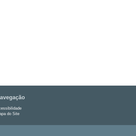
avegação
essibilidade
pa do Site