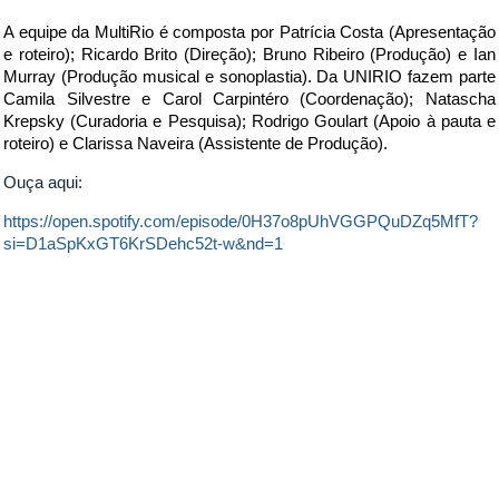
A equipe da MultiRio é composta por Patrícia Costa (Apresentação
e roteiro); Ricardo Brito (Direção); Bruno Ribeiro (Produção) e Ian
Murray (Produção musical e sonoplastia). Da UNIRIO fazem parte
Camila Silvestre e Carol Carpintéro (Coordenação); Natascha
Krepsky (Curadoria e Pesquisa); Rodrigo Goulart (Apoio à pauta e
roteiro) e Clarissa Naveira (Assistente de Produção).
Ouça aqui:
https://open.spotify.com/episode/0H37o8pUhVGGPQuDZq5MfT?
si=D1aSpKxGT6KrSDehc52t-w&nd=1