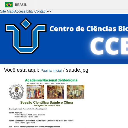
BRASIL
Site Map
Accessibility
Contact
-->
Ir para o conteúdo
1
Ir para o menu
2
Ir para a Busca
3
Ir para o rodapé
4
Você está aqui:
/
saude.jpg
Página Inicial