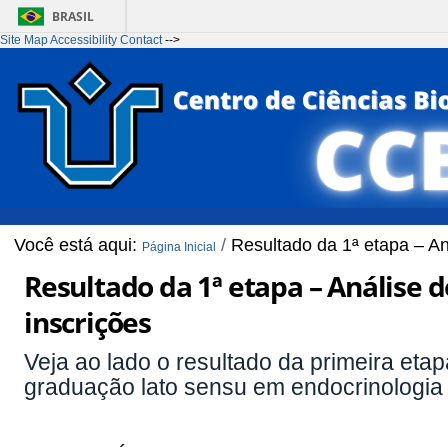
BRASIL
Site Map
Accessibility
Contact
-->
Ir para o conteúdo
1
Ir para o menu
2
Ir para a Busca
3
Ir para o rodapé
4
Você está aqui:
/
Resultado da 1ª etapa – A
Página Inicial
Resultado da 1ª etapa – Análise
inscrições
Veja ao lado o resultado da primeira eta
graduação lato sensu em endocrinologia