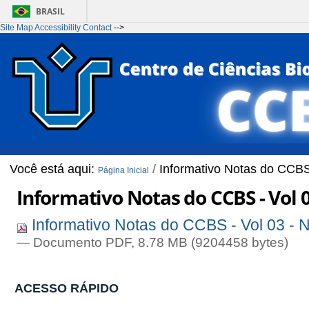
BRASIL
Site Map
Accessibility
Contact
-->
Ir para o conteúdo
1
Ir para o menu
2
Ir para a Busca
3
Ir para o rodapé
4
Você está aqui:
/
Informativo Notas do CCBS
Página Inicial
Informativo Notas do CCBS - Vol 0
Informativo Notas do CCBS - Vol 03 - 
— Documento PDF, 8.78 MB (9204458 bytes)
ACESSO RÁPIDO