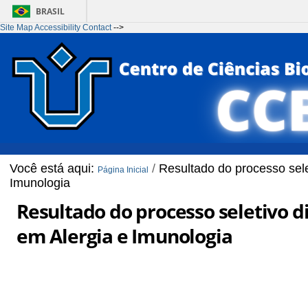
BRASIL
Site Map
Accessibility
Contact
-->
Ir para o conteúdo
1
Ir para o menu
2
Ir para a Busca
3
Ir para o rodapé
4
Você está aqui:
/
Resultado do processo sele
Página Inicial
Imunologia
Resultado do processo seletivo d
em Alergia e Imunologia