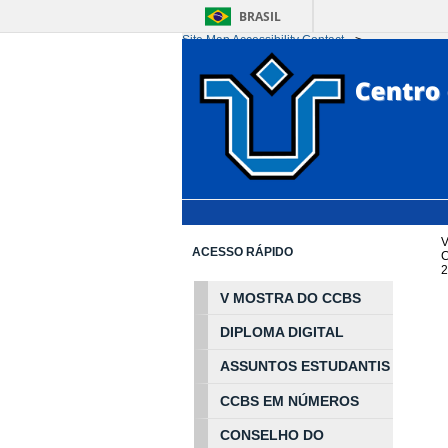
BRASIL
Site Map
Accessibility
Contact
-->
Ir para o conteúdo
1
Ir para o menu
2
Ir 
V
ACESSO RÁPIDO
2
V MOSTRA DO CCBS
DIPLOMA DIGITAL
ASSUNTOS
ESTUDA
NTIS
CCBS EM
NÚ
MEROS
CONSELHO DO