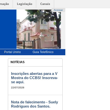
rmação
Legislação
Canais
Acessar
UÊS |
-->
ENGLISH |-->
ESPAÑOL |
-->
FRANÇAIS
-->
BILIDADE
|
ALTO CONTRASTE |
MAPA DO SITE
Portal Unirio
Guia Telefônico
NOTÍCIAS
Inscrições abertas para a V
Mostra do CCBS! Inscreva-
se aqui.
22/07/2026
Nota de falecimento - Suely
Rodrigues dos Santos.