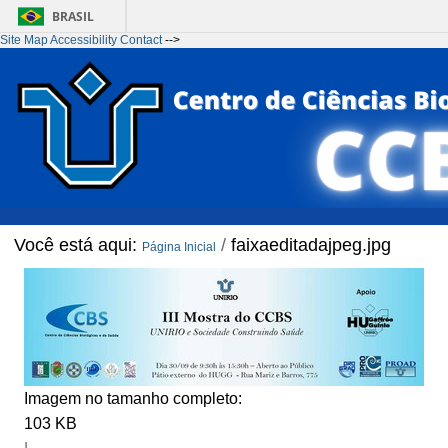
BRASIL
Site Map
Accessibility
Contact
-->
Ir para o conteúdo
1
Ir para o menu
2
Ir para a Busca
3
Ir para o rodapé
4
Você está aqui:
/
faixaeditadajpeg.jpg
Página Inicial
Imagem no tamanho completo:
103 KB