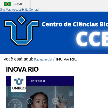
BRASIL
Site Map
Accessibility
Contact
-->
Ir para o conteúdo
1
Ir para o menu
2
Ir para a Busca
3
Ir para o rodapé
4
Você está aqui:
/
INOVA RIO
Página Inicial
INOVA RIO