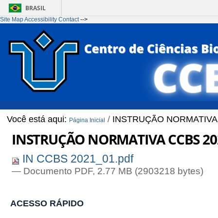
BRASIL
Site Map
Accessibility
Contact
-->
Ir para o conteúdo
1
Ir para o menu
2
Ir para a Busca
3
Ir para o rodapé
4
Você está aqui:
/
INSTRUÇÃO NORMATIVA 
Página Inicial
INSTRUÇÃO NORMATIVA CCBS 20
IN CCBS 2021_01.pdf
— Documento PDF, 2.77 MB (2903218 bytes)
ACESSO RÁPIDO