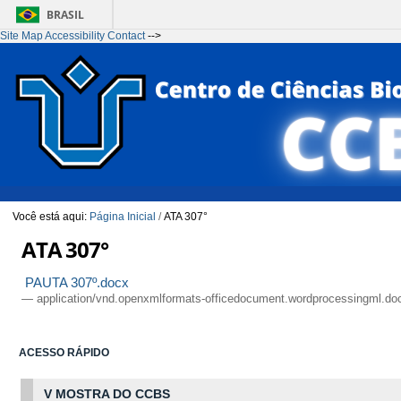
BRASIL
Site Map
Accessibility
Contact
-->
Ir para o conteúdo
1
Ir para o menu
2
Ir para a Busca
3
Ir para o rodapé
4
Você está aqui:
Página Inicial
/
ATA 307°
ATA 307°
PAUTA 307º.docx
— application/vnd.openxmlformats-officedocument.wordprocessingml.do
ACESSO RÁPIDO
V MOSTRA DO CCBS