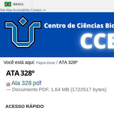
BRASIL
Site Map
Accessibility
Contact
-->
Ir para o conteúdo
1
Ir para o menu
2
Ir para a Busca
3
Ir para o rodapé
4
Você está aqui:
/
ATA 328º
Página Inicial
ATA 328º
Ata 328.pdf
— Documento PDF, 1.64 MB (1722517 bytes)
ACESSO RÁPIDO