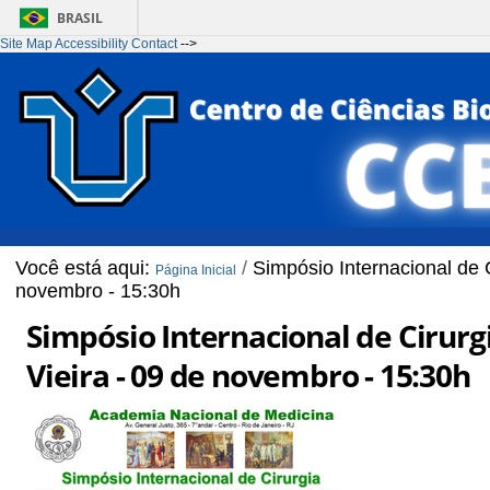
BRASIL
Site Map
Accessibility
Contact
-->
Ir para o conteúdo
1
Ir para o menu
2
Ir para a Busca
3
Ir para o rodapé
4
Você está aqui:
/
Simpósio Internacional de 
Página Inicial
novembro - 15:30h
Simpósio Internacional de Cirurg
Vieira - 09 de novembro - 15:30h