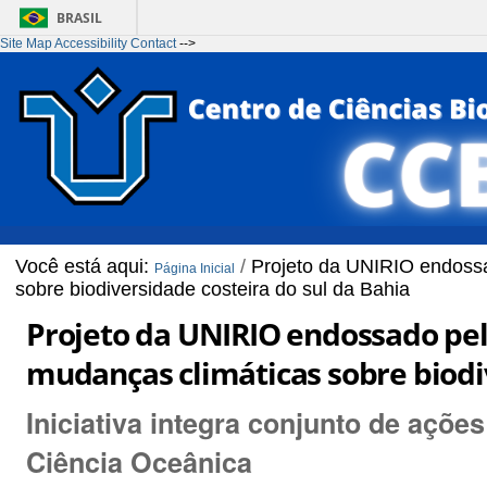
BRASIL
Site Map
Accessibility
Contact
-->
Ir para o conteúdo
1
Ir para o menu
2
Ir para a Busca
3
Ir para o rodapé
4
Você está aqui:
/
Projeto da UNIRIO endossa
Página Inicial
sobre biodiversidade costeira do sul da Bahia
Projeto da UNIRIO endossado pel
mudanças climáticas sobre biodiv
Iniciativa integra conjunto de açõ
Ciência Oceânica